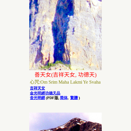
善
天女
(
吉祥天女
,
功德天
)
心咒
:
O
m Srim Maha Lakmi Ye Svaha
吉祥天女
金光明經功德天品
金光明經
(PDF
版
,
简体
,
繁體
)