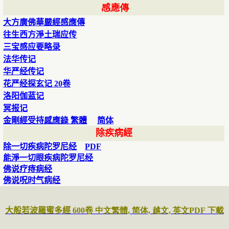
感應傳
大方廣佛華嚴經感應傳
往生西方淨土瑞应传
三宝感应要略录
法华传记
华严经传记
花严经探玄记
20
卷
洛阳伽蓝记
冥报记
金剛經受持感應錄
繁
體
简体
除疾病經
除一切疾病陀罗尼经
PDF
能淨一切眼疾病陀罗尼经
佛说疗痔病经
佛说呪时气病经
大般若波羅蜜多經
600
卷
中文繁體,
简体,
越文,
英文
PDF
下
載