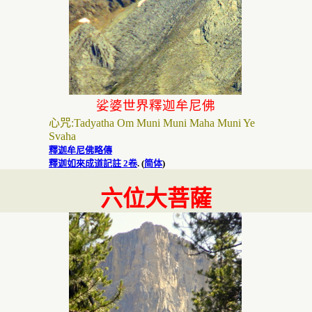
娑婆世界釋迦牟尼佛
心咒
:
Tadyatha Om Muni Muni Maha Muni Ye
Svaha
釋迦牟尼佛略傳
釋迦如來成道記註
2
卷
. (
简体
)
六位大菩薩