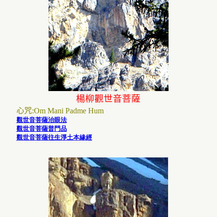
楊柳觀世音菩薩
心咒
:
Om Mani Padme Hum
觀世音菩薩治眼法
觀世音菩薩普門品
觀世音菩薩往生淨土本緣經