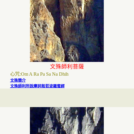
文殊
師利
菩薩
心咒
:
Om A Ra Pa Sa Na Dhih
文殊簡介
文殊師利所說摩訶般若波羅蜜經