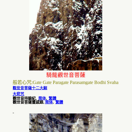
騎龍觀世音菩薩
般若
心咒
:
Gate Gate Paragate Parasamgate Bodhi Svaha
觀世音菩薩十二大願
大悲咒
觀世音持驗紀
,
简体
,
繁體
觀世音菩薩靈感錄
,
简体
,
繁體