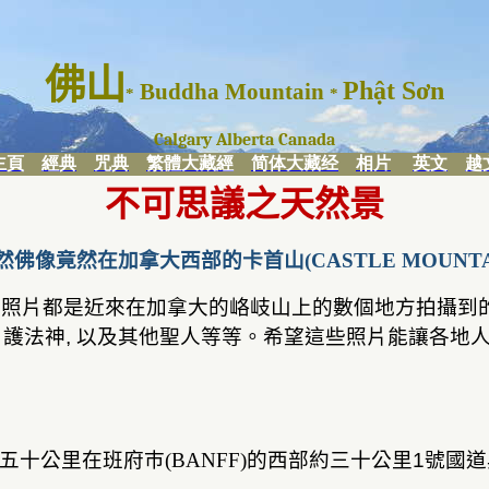
佛山
Phật Sơn
Buddha Mountain
*
*
Calgary Alberta Canada
主頁
經典
咒典
繁體大藏經
简体大藏经
相片
英文
越
不可思議之天然景
然佛像竟然在加拿大西部的卡首山
(CASTLE MOUNTA
些照片都是近來在加拿大的峈岐山上的數個地方拍攝到
,
護法神
,
以及其他聖人等等。希望這些照片能讓各地
五十公里在
班府巿
(BANFF)
的西部
約三十公里
1
號國道