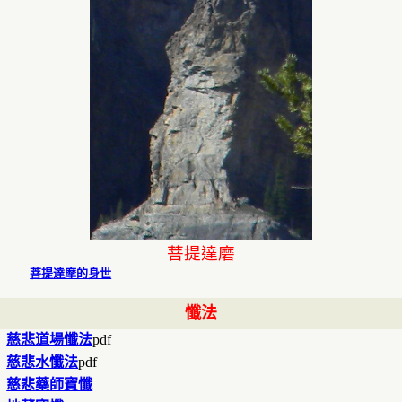
菩提達磨
菩提達摩的身世
懺法
慈悲道場懺法
pdf
慈悲水懺法
pdf
慈悲藥師寶懺