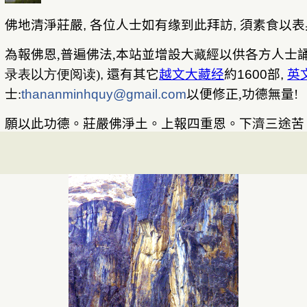
佛地清淨莊嚴
,
各位人士如有缘到此拜訪
,
須素食以表
為報佛恩
,
普遍佛法
,
本站並增設大
經
以供各方人士
藏
录表以方便阅读
)
,
還有其它
越文大藏经
約
1600
部
,
英
士
:
thananminhquy@gmail.com
以便修正
,
功德無量
!
願以此功德。莊嚴佛淨土。
上報四重恩。下濟三途苦