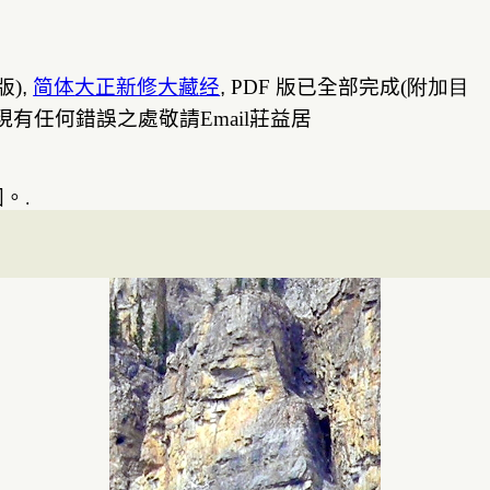
版
)
,
简体
大正新修
大
藏
经
,
PDF
版
已全部完成
(附加目
現有任何錯誤之處敬請
Email
莊益居
國。
.