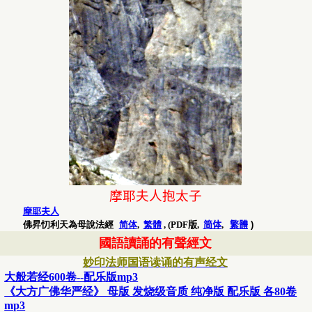
摩耶夫人抱太子
摩耶夫人
佛昇忉利天為母說法經
简体
,
繁體
,
(PDF版,
简体
,
繁體
)
國語讀誦的有聲經文
妙印法师国语读诵的
有声经文
大般若经
600卷
--配乐版mp3
《大方广佛华严经》 母版 发烧级音质 纯净版 配乐版 各80卷
mp3