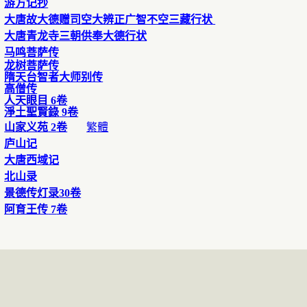
游方记抄
大唐故大德赠司空大辨正广智不空三藏行状
大唐青龙寺三朝供奉大德行状
马鸣菩萨传
龙树菩萨传
隋天台智者大师别传
高僧传
人天眼目
6
卷
淨土聖賢錄
9
卷
山家
义
苑
2
卷
繁體
庐山记
大唐西域记
北山录
景德传灯录
30
卷
阿育王传
7
卷