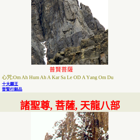
普賢菩薩
心咒
:
O
m
A
h
H
um
A
h
A K
ar
S
a
L
e
OD A Y
ang
O
m
D
u
十大願王
普賢行願品
諸聖
尊
,
菩薩
,
天龍八部