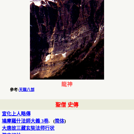
龍神
參考
:
天龍八部
聖僧 史傳
宣化上人略傳
鳩摩羅什法師大義
3
卷
. (
简体
)
大唐故三藏玄奘法师行状