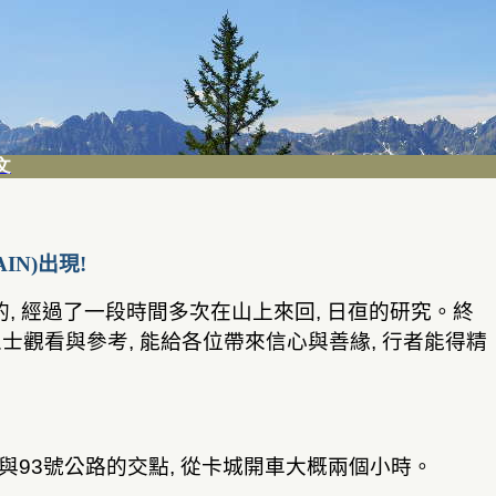
文
IN)
出現
!
的
,
經過了一段時間多次在山上來回
,
日亱的研究。終
人士觀看與參考
,
能給各位帶來信心與善緣
,
行者能
得精
與
93
號公路的交點
,
從
卡城
開車大概兩個小時
。