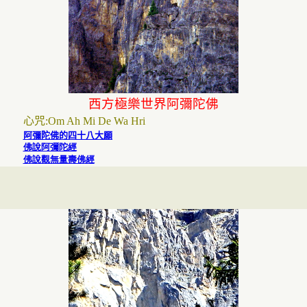
西方極樂世界
阿彌陀佛
心咒
:
Om Ah Mi De Wa Hri
阿彌陀佛的四十八大願
佛說阿彌陀經
佛說觀無量壽佛經