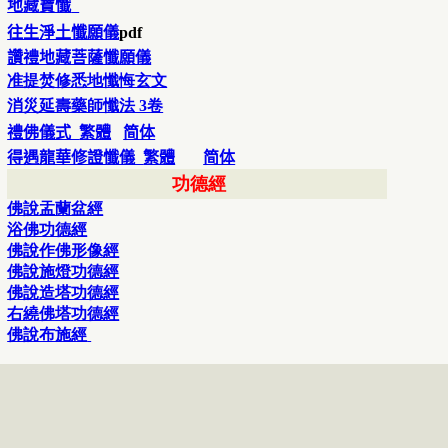
地藏寶懺
往生淨土懺願儀
pdf
讚禮地藏菩薩懺願儀
准提焚修悉地懺悔玄文
消災延壽藥師懺法 3卷
禮佛儀式
繁體
简体
得遇龍華修證懺儀
繁體
简体
功德經
佛說盂蘭盆經
浴佛功德經
佛說作佛形像經
佛說施燈功德經
佛說造塔功德經
右繞佛塔功德經
佛說布施經