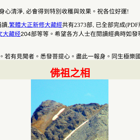
身心清淨
,
必會得到特別收穫
與
效果
。祝各位好運
!
誦讀
,
繁體大正新修
大
經
共有
2373
部
,
已全部完成
(
PDF
藏
文大藏经
2
04
部等等。希望各方人士在
閱讀經典時如發
。
若有見聞者。悉發菩提心。
盡此一報身。同生極樂
佛祖之相