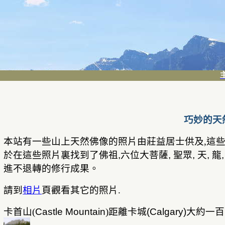
巧妙的天
本站
有一些山上天然佛像的照片由莊益居士供及
,
這
於在這些照片裏找到了佛祖
,
六位大菩薩
,
聖眾
,
天
,
龍
進
不退轉的修行成
果
。
請到
相片
頁觀看其它的照片
.
卡首山
(
Castle Mountain
)
距離卡城
(
Calgary
)
大約一百