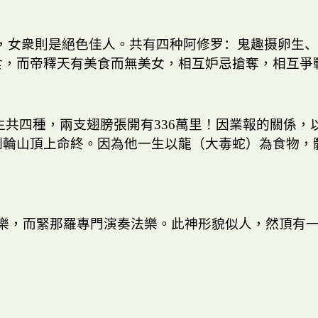
，女衆則是絕色佳人。
共有四种阿修罗：鬼趣摄卵生、
食，而帝釋天有美食而無美女，相互妒忌搶奪，相互爭
生共四種，兩支翅膀張開有
336
萬里！因業報的關係，
剛輪山頂上命終。因為他一生以龍（大毒蛇）為食物，
樂，而緊那羅專門演奏法樂。此神形貌似人，然頂有