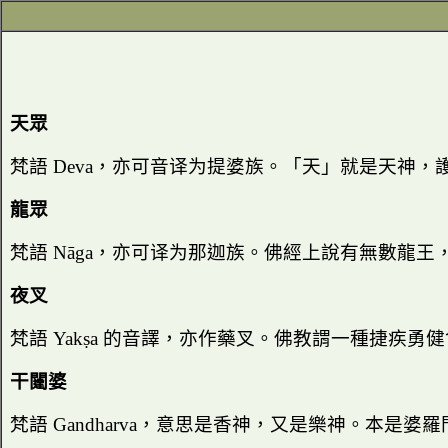
天眾
梵語
Deva
，亦可音译为提婆族。「天」就是天神，
龍眾
梵語
Nāga
，亦可译为那迦族。佛經上說有無數龍王
夜叉
梵語
Yak
ṣ
a
的音譯，亦作藥叉。佛教謂一種捷疾勇健
干闥婆
梵語
Gandharva
，意思是香神，又是樂神。本是婆羅