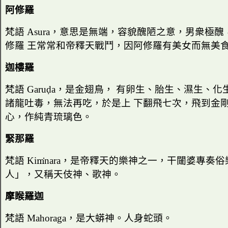
阿修羅
梵語
Asura
，意思是無端，容貌醜陋之意，男衆極醜
修羅 王常常和帝釋天戰鬥，因阿修羅有美女而無美
迦樓羅
梵語
Garu
ḍ
a
，是金翅鳥， 有卵生、胎生、濕生、化
諸龍吐毒，無法再吃，於是上 下翻飛七次，飛到金
心，作純青琉璃色。
緊那羅
梵語
Ki
ṁ
nara
，是帝釋天的樂神之一，干闥婆專奏俗
人」，又稱天伎神、歌神。
摩睺羅迦
梵語
Mahoraga
，是大蟒神。人身蛇頭。