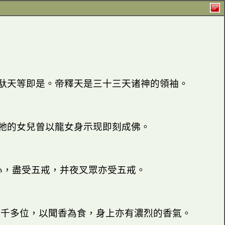
馱天等即是。帝釋天是三十三天诸神的領袖。
牠的女兒曾以龍女身示现即刻成佛。
心，盡受五戒，并夜叉眾亦受五戒。
六千多位，以聞香為食，身上亦有濃烈的香氣。