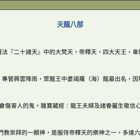
天龍八部
護法『二十諸天』中的大梵天，帝釋天，四大天王，韋
，專管興雲降雨，眾龍王中婆竭羅（海）龍最出名，因
會傷害人的鬼。雜寶藏經：龍王夫婦及諸眷屬生敬信
門教崇拜的一類神，是服侍帝釋天的樂神之一，多達