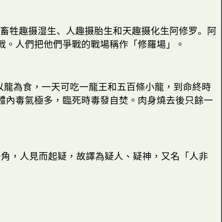
畜牲趣摄湿生、人趣摄胎生和天趣摄化生阿修罗。
阿
戰。人們把他們爭戰的戰場稱作「修羅場」。
以龍為食，一天可吃一龍王和五百條小龍，到命終時
體內毒氣極多，臨死時毒發自焚。肉身燒去後只餘一
一角，人見而起疑，故譯為疑人、疑神，又名「人非