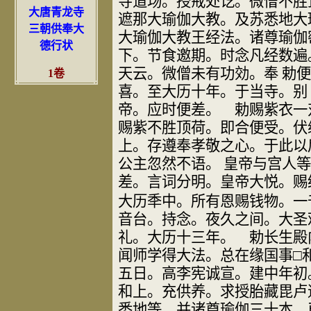
寺道场。授戒处讫。微
僧不胜
大唐青龙寺
遮那大瑜伽大教。及苏悉地大
三朝供奉大
大瑜伽大教王
经法。诸尊瑜伽
德行状
下。节食邀期。时念凡经数遍
天云。微僧未有功
効。奉 勅
1卷
喜。至大历十年。于当寺。别
帝。应时便差。
勅赐紫衣一
赐紫不胜顶荷。即合便受。伏
上。存遵奉孝敬之心。于
此以
公主
忽然不语。 皇帝与宫人
差。言词分明。皇帝大悦。赐
大历秊中。
所有恩赐钱物。一
音台。持念。夜久之间。大圣
礼。大历十三年。
勅长生殿
闻师学得大法。总在缘国事
□
五日。高李宪
诚宣。建中年初
和上。充供养。求授胎藏毘卢
悉地等。并诸尊瑜
伽三十本。