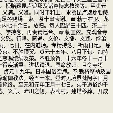
真。授胎藏毘卢遮那及诸尊持念教法
等。至贞元
。
义满。义澄。同时于和上。求授毘卢遮那胎藏
雨足各
赐绢一束。茶十串表谢。奉 勅于右卫。龙
在内七十余
日。放归。每人赐绢三十匹。茶二十
顶。学持念。再奏请巡
台。奉 勅宜依。充观音寺
。义慜。行坚。圆通。义伦。义播。义润。俗弟
雨。七日。在内
道场。专精持念。祈雨日足。 恩
及茶。不胜顶贺。贞元十五年。
八月下旬。加持
圣慈赐绫绢及茶。不胜顶贺。十六年冬十
一月十
上得疾
渐重。进状请退。恩命放归。且令寺将
。贞元十九年。日本
国僧空海。奉 勅将摩衲及国
尊瑜伽教法。经五十本。
登时见境界梵阿字日月
首掩终。至元和元年正月十七日。
弟子道俗约千
达。义丹。浐川之侧。表蔺村。建塔移葬。开
成