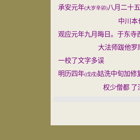
承安元年
八月二十
(
大岁辛卯
)
中川本
观应元年九月晦日。于东寺
大法师跋他罗
一校了文字多误
明历四年
姑洗中旬加修
(
戊戌
)
权少僧都 了