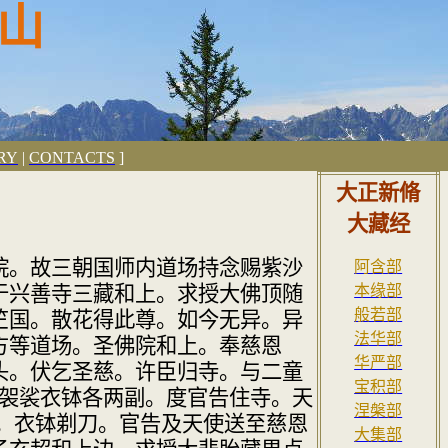
山
RY
|
CONTACTS
]
大正新
脩
大藏经
院。故三朝
国师内道场持念赐紫沙
阿含部
于兴善寺三藏和上。求授大佛顶
随
本缘部
般若部
竺国。散花
得此尊。如今无异。异
法华部
方等道场。圣佛院和上。奉慈恩
华严部
头。伏乞圣慈。许
臣归寺。与二童
宝积部
袈裟衣钵各两副。度官告住寺。天
涅槃部
。衣钵剃刀。
官告及天使送至慈恩
大集部