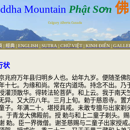
佛
ơ
ddha Mountain
Phật S
n
Calgary Alberta Canada
頁
|
經典
|
ENGLISH
|
SUTRA
|
CHỬ VI
Ê
̣T
|
KINH
Đ
I
Ê
̉N
|
GALLE
行状
京兆府万年县
归明乡人也。幼年九岁。便随圣佛
年十七。为缘和尚。常在内道场。持
念不出。乃
授灌顶散华。
得转法轮菩萨。和上云。我于南天
无异。又大历八年。三月上旬。勅于慈
恩寺。置
童子。年满二十。堪
授具戒。未敢专擅与出家剃
。于青龙大佛殿前。授 勅与和上二童子剃
头。赐
谢 勅。臣一界微
僧。谢圣慈赐与二童子出家授戒