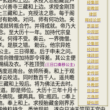
子玄超和上边。求授大悲胎藏毘
卢
经集部
大兴善
寺三藏和上边。求授金刚顶
密教部
上三藏和上。充授法之恩。
每于阁
律部
时有勅
唤。对问。师有何功効。夹
释经论部
成就转瓶合竹。并得成就。
帝乃大
毘昙部
念。至大历十一年。加持代宗皇
中观部
衣。何得不受。奏云。一界微
僧。
瑜伽部
论集部
孝。是朕之
错。 勅云。他宗异姓
经疏部
公主。三日得差。后于申未之问。
律疏部
暂向微僧加持即
令得差。其公主便
论疏部
赐绢及衣。不胜顶贺
(
三日口奏移公主
)
诸宗部
两度巡南台。依师所奏。
和上于观
史传部
祥云皎
洁。同时数百千人。遥共瞻
事彙部
。三藏和上殁后。将为佛法无
去时。
外教部
问道。
即是师位。大历十三年十月十
目录部
圣佛院。螺两具。铜
□
瓶四。
□
奉上
古逸部
物。奉上
和上。求授胎藏金刚界苏
疑似部
诚绝粒持念。悉地现前。遂白日冲
天竺国王宫中