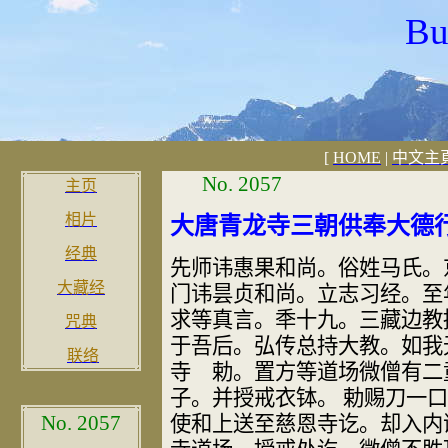
Bu
[
HOME
|
中文主
No. 2057
主页
相片
大唐青龙寺三朝供奉大德
经典
先师讳惠果和尚。俗姓马氏。
大藏经
门讳昙贞和尚。立
志习经。至
求等真言。秊十九。三藏边教
咒典
于吾后。弘传总持大教。
如我
联络
寺
勅。置方等道场微僧有二
子。并授戒衣钵。 勅赐刀一
口
No.
2057
使和
上送至慈恩寺讫。却入内