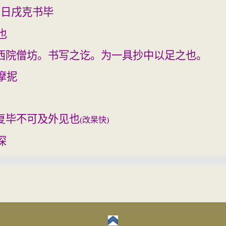
五日戌克书毕
也
西院僧坊。书
写之讫。为一具抄中以足之也。
摩抳
复毕不可及外
见也
(
改杲快
)
深