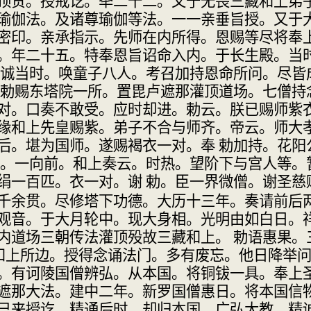
顶贺。授戒讫。秊二十二。又于无畏三
藏和上弟
瑜伽法。及
诸尊瑜伽等法。一一亲垂旨授。又于
密印。亲承指示。先师在内所
得。恩赐等尽将奉
。年二十
五。特奉恩旨诏命入内。于长生殿。当
便诚当时。唤童子八人。考召加持
恩命所问。尽皆
 勅赐
东塔院一所。置毘卢遮那灌顶道场。七僧持
对。口奏不敢受。应时却进。勅
云。朕已赐师紫
缘和上先皇
赐紫。弟子不合与师齐。帝云。师大
后。堪为国师。遂赐褐衣一对。奉 勅加
持。花阳
等。一向前。和上奏
云。时热。望阶下与宫人等。
绢一百匹。衣一对。谢 勅。臣一界微僧。谢圣
慈
千余贯。尽修塔下功德。大
历十三年。奏请前后
观音。于
大月轮中。现大身相。光明由如白日。
内道场三朝传法灌顶殁故三藏和
上。 勅语惠果
和上所
边。授得念诵法门。多有废忘。他日降举
。有诃陵国僧辨弘。从本国。将
铜钹一具。奉上
遮那大法。
建中二年。新罗国僧惠日。将本国信
已来授讫。精通后时。却归本国。广
弘大教。精