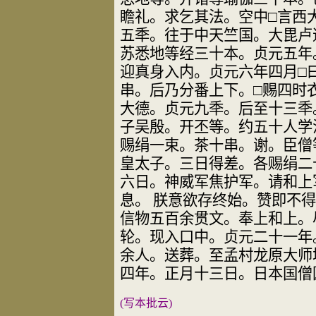
瞻礼。求乞其法。空中
□
言西
五秊。往于中天竺国。大毘卢
苏悉地等经三十本。贞元五年
迎
真身入内。贞元六年四月
□
串。后乃分
番上下。
□
赐四时
大德。贞元九秊。后
至十三秊
子吴殷。开丕等。约五十人学
赐绢一束。茶
十串。谢。臣僧
皇太子。三日得差。各赐绢二
六日。神威军焦护军。请和上
息。 朕
意欲存终始。赞即不得
信物五百余
贯文。奉上和上。
轮。现入口中。贞元
二十一年
余人。送葬。至孟村龙原大师
四年。正月十三日。日本国僧
(
写本批云
)