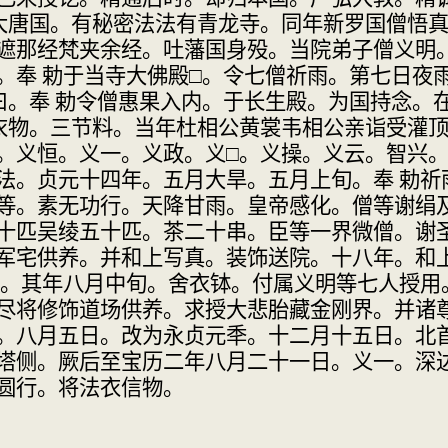
大唐国。有秘密法法有青龙寺。同年新罗国
僧悟
遮那
经梵夹余经。吐藩国身殁。当院弟子僧义明
。奉 勅于当
寺大佛殿
□
。令七僧祈雨。第七日夜
曰。奉 勅令僧
惠果入内。于长生殿。为国持念。
衣物。三节料。当年杜相公
黄裳韦相公亲诣受灌
。义恒。义一。义政。义
□
。义操。义云。
智兴
法。贞元十四年。
五月大旱。五月上旬。奉 勅祈
等。素无功行。天降甘雨。皇帝
感化。僧等谢绢
十匹吴绫五十匹。茶二十串。臣等一界微僧。
谢
军宅供
养。并和上写真。装饰送院。十八年。和
。其年八月中旬。舍衣
钵。付属义明等七人授用
尽将修饰道场供养。求授大
悲胎藏金刚界。并诸
。八月五日。改为永贞元秊。十二月
十五日。北
塔侧。厥后至宝历二年八月二十一日。义一。
深
圆行。将法衣
信物。