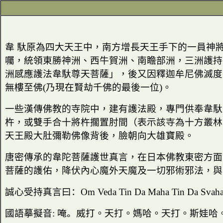
韋 馱原為四大天王中，南方增長天王手下的一員神
囑，統領東勝神洲、西牛賀洲、南瞻部洲，三洲護持
洲感應護法韋馱尊天菩薩」，後又因釋迦牟尼佛滅度
無樓至佛
(
乃現在賢劫千佛的最後一位
)
。
一些漢傳佛教的寺院中，建有護法殿，專門供奉韋馱
杵，或雙手合十將杵擱置肘間（表示該寺為十方叢林
天王殿大肚彌勒佛像背後，臉朝向大雄寶殿。
唐密傳承的韋陀菩薩護世真言，在日本佛教東密方面
菩薩的護佑，降伏內心魔外天魔及一切邪術邪法，與
誠心受持真言曰：
Om Veda Tin Da Maha Tin Da Svah
國語摹擬音
:
唵。
威打。天打。媽哈。天打。斯娃哈