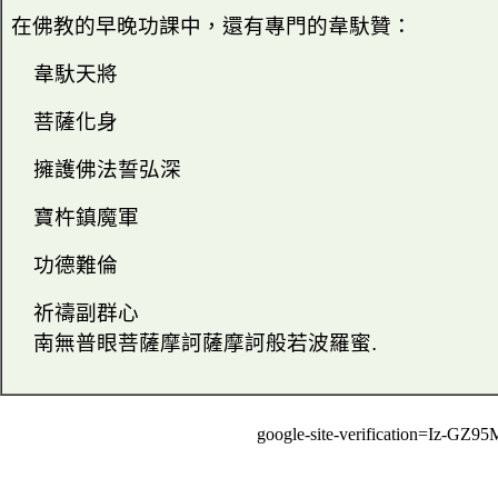
在佛教的早晚功課中，還有專門的韋馱贊：
韋馱天將
菩薩化身
擁護佛法誓弘深
寶杵鎮魔軍
功德難倫
祈禱副群心
南無普眼菩薩摩訶薩摩訶般若波羅蜜
.
google-site-verification=Iz-