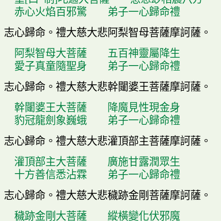
赤心火焰百邪驚
弟子一心歸命禮
志心歸命
。
禮大慈大悲阿梨智母菩薩摩訶薩
。
阿梨智母大菩薩
五百神靈屬降生
愛子真童隨聖身
弟子一心歸命禮
志心歸命
。
禮大慈大悲幹
闥
婆王菩薩摩訶薩
。
幹
闥
婆王大菩薩
降魔見性現金身
豹冠龍劍象巍蛾
弟子一心歸命禮
志心歸命
。
禮大慈大悲灌頂部主菩薩摩訶薩
。
灌頂部主大菩薩
廣施甘露潤眾生
十方善信悉沾霖
弟子一心歸命禮
志心歸命
。
禮大慈大悲穢跡金剛菩薩摩訶薩
。
穢跡金剛大菩薩
縱橫變化伏邪魔