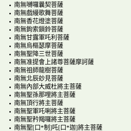
南無
嚩
囉曩契菩薩
南無戲縵歌舞菩薩
南無香花燈塗菩薩
南無
鉤
索
鎻
鈴菩薩
南無甘露軍吒利菩薩
南無烏樞瑟摩菩薩
南無聖降三世菩薩
南無准提會上諸尊菩薩摩訶薩
南無祖師龍樹菩薩
南無北辰玅見菩薩
南無內部大威杜將主菩薩
南無聖孫那哩將主菩薩
南無頂行將主菩薩
南無聖軍吒唎將主菩薩
南無聖矜羯囉將主菩薩
南無聖
[
口
*
制
]
吒
[
口
*
迦
]
將主菩薩