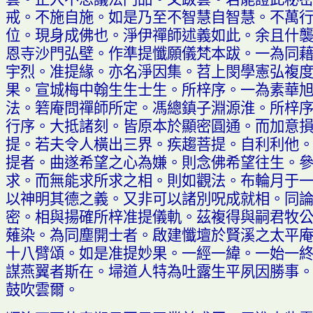
戒
。
不施自施
。
如是乃至不智慧自智慧
。
不萬
位
。
現身成佛也
。
淨伊禪師述義如此
。
余且什
恩寺沙門弘壁
。
作準提懺願儀梵本跋
。
一為同
宇烈
。
准提緣
。
亦名淨因集
。
苕上閔學憲弘複
果
。
宣城梅中翰生生士生
。
所梓序
。
一為素華
法
。箬
庵問禪師所定
。
馮總鎮子淵源淮
。
所梓
行序
。
大抵諸刻
。
皆原本於顯密圓通
。
而加意
提
。
若夫令人橫出三界
。
疾趨菩提
。
自利利他
提者
。
曲遂希望之心為嫌
。
則念佛希望往生
。
求
。
而無能求所求之相
。
則如觀法
。
布輪月于
以神明其德之義
。
又非可以諸別
呪
成就相
。
同
密
。
相與揚確所梓准提儀軌
。
茲複得與嗣君牧
薙
染
。
為同塵開士者
。
啟建懺壇於賢溪之太平
十八臂頌
。
如是准提妙果
。
一經一緯
。
一始一
謀燕翼者斯在
。
埽道人特為吐露生平夙因勝事
鼓吹雲爾
。