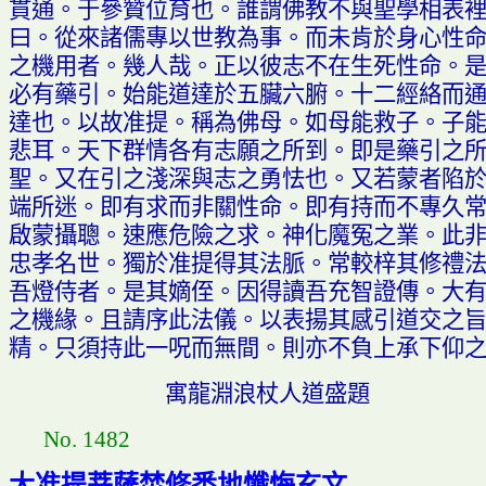
貫通
。
于參贊位育也
。
誰謂佛教不與聖學相表
曰
。
從來諸儒專以世教為事
。
而未肯於身心性
之機用者
。
幾人哉
。
正以彼志不在生死性命
。
必有藥引
。
始能道達於五臟六腑
。
十二經絡而
達也
。
以故准提
。
稱為佛母
。
如母能救子
。
子
悲耳
。
天下群情各有志願之所到
。
即是藥引之
聖
。
又在引之淺深與志之勇怯也
。
又若蒙者陷
端所迷
。
即有求而非關性命
。
即有持而不專久
啟蒙攝聰
。
速應危險之求
。
神化魔冤之業
。
此
忠孝名世
。
獨於准提得其法
脈。
常較梓其修禮
吾燈侍者
。
是其嫡侄
。
因得讀吾充智證傳
。
大
之機緣
。
且請序此法儀
。
以表揚其感引道交之
精
。
只須持此一
呪
而無間
。
則亦不負上承下仰
寓龍淵浪杖人道盛題
No. 1482
大准提菩薩焚修悉地懺悔玄文