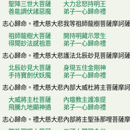
聖降三世大菩薩
大力忿怒持明王
善能調伏諸惡魔
弟子一心歸命禮
志心歸命
。
禮大慈大悲我等祖師龍樹菩薩摩訶
祖師龍樹大菩薩
開持明藏示眾生
得聞玅法感祖恩
弟子一心歸命禮
志心歸命
。
禮大慈大悲護法北辰玅見菩薩摩訶
北辰玅見大菩薩
身現五住金剛神
手持寶劍伏妖魔
弟子一心歸命禮
志心歸命
。
禮大慈大悲內部大威杜將主菩薩摩
大威將主杜菩薩
內壇教主護准提
飛騰九地顯神通
弟子一心歸命禮
志心歸命
。
禮大慈大悲內部將主聖孫那哩菩薩