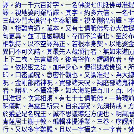
譯
。
約一千六百餘字
。
一名佛說七俱胝佛母准
譯
。
視地婆訶羅所譯
。
其字
。
約多六倍
。
一名
三藏沙門大廣智不空奉詔譯
。
視金剛智所譯
。
別
。
複難會通
。
藏本
。
又有七俱胝佛母心大准
句更異
。
並可莊嚴轉閱
。
存而不論者也
。
至於
相執持
。
以不空譯為正
。
若根本身契
。
以地婆
異同不可究詰
。
其最先入藏頒行者
。
無如宋道
[(
上下二卷
。
先言顯修
。
後言密修
。
謂顯修者
。
言
。
依秘密之法
。
加持身心
。
便得速成佛道
。
印
。
口密誦
呪。
意密作觀也
。
又謂准提
。
為大
呪。
金剛部諸神
呪。
寶部諸天
呪。
羯磨部諸鬼
者
。
諸
呪。
不攝准提
。
如大海能攝百川
。
百川
與准提
。
次第相須
。
有七十七俱胝佛
。
一時現
明儀軌
。
為震旦所宗
。
自余諸
呪。
先須持戒
。
於獲益是名
呪
王
。
誠不思議導迷方便也
。
明萬
青蓮居士謝于教
。
編輯准提淨業
。
三卷
。
序謂
行
。
又以多字難觀
。
且以一字攝之
。
一字者
。