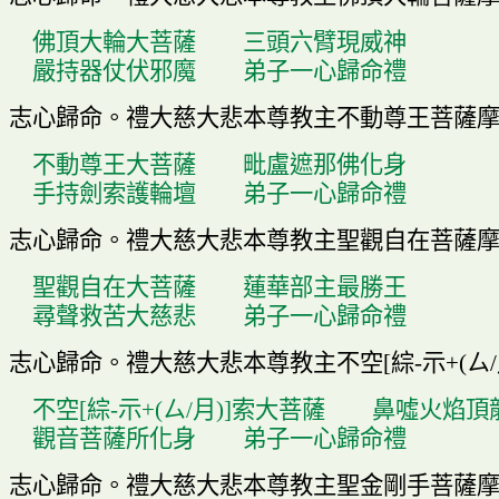
佛頂大輪大菩薩
三
頭
六臂現威神
嚴持器仗伏邪魔
弟子一心歸命禮
志心歸命
。
禮大慈大悲本尊教主不動尊王菩薩
不動尊王大菩薩
毗盧遮那佛化身
手持劍索護輪壇
弟子一心歸命禮
志心歸命
。
禮大慈大悲本尊教主聖觀自在菩薩
聖觀自在大菩薩
蓮華部主最勝王
尋聲救苦大慈悲
弟子一心歸命禮
志心歸命
。
禮大慈大悲本尊教主不空
[
綜
-
示
+(
ㄙ
/
不空
[
綜
-
示
+(
ㄙ
/
月
)]
索大菩薩
鼻噓火焰頂
觀音菩薩所化身
弟子一心歸命禮
志心歸命
。
禮大慈大悲本尊教主聖金剛手菩薩