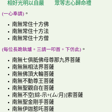
相好光明以自嚴
眾等志心歸命禮
。
(
一心奉請
)
南無常住十方佛
南無常住十方法
南無常住十方僧
。
(
每位長跪執爐
。
三請一叩首
。
下仿此
)
南無七俱胝佛母尊那九界菩薩
南無無相法界菩薩
南無佛頂大輪菩薩
南無不動尊王菩薩
南無聖觀自在菩薩
南無不空
[
綜
-
示
+(
ㄙ
/
月
)]
索菩薩
南無聖金剛手菩薩
南無伊迦惹吒菩薩