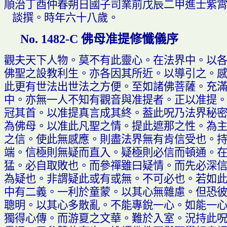
順治丁酉仲春朔日國子司業前戊辰二甲進士紫
談撰
。
時年六十八歲
。
佛母准提修懺儀序
No. 1482-C
觀夫天下人物
。
莫不有此靈心
。
在法界中
。
以
佛聖之設教利生
。
亦各因其所近
。
以導引之
。
此更有世法出世法之方便
。
至如諸佛菩薩
。
充
中
。
亦無一人不知有觀音與准提者
。
正以准提
冠其首
。
以准提真言成其終
。葢
此
呪
乃法界秘
為佛母
。
以准此凡聖之情
。
提此遮那之性
。
為
之信
。
使此無感應
。
則盡法界無有肯信受也
。
端
。
信極則無疑而直入
。
疑極則必信而頓通
。
猛
。
必自取敗也
。
而參禪雖曰疑情
。
而先必深
為疑也
。
非謂疑此或有或無
。
不可必也
。
若如
中有二義
。
一利於童蒙
。
以其心無雜慮
。
但恐
聰明
。
以其心多散亂
。
不能專銳一心
。
如能一
獨得心傳
。
而游夏之文華
。
難於入室
。
況持此