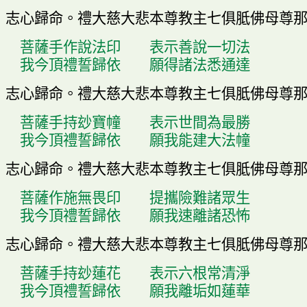
志心歸命
。
禮大慈大悲本尊教主七俱胝佛母尊
菩薩手作說法印
表示善說一切法
我今頂禮誓歸依
願得諸法悉通達
志心歸命
。
禮大慈大悲本尊教主七俱胝佛母尊
菩薩手持玅寶幢
表示世間為最勝
我今頂禮誓歸依
願我能建大法幢
志心歸命
。
禮大慈大悲本尊教主七俱胝佛母尊
菩薩作施無畏印
提
攜
險難諸眾生
我今頂禮誓歸依
願我速離諸恐怖
志心歸命
。
禮大慈大悲本尊教主七俱胝佛母尊
菩薩手持玅蓮花
表示六根常清淨
我今頂禮誓歸依
願我離垢如蓮華