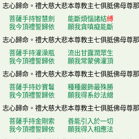
志心歸命
。
禮大慈大悲本尊教主七俱胝佛母尊
菩薩手持智慧
劍
能斷煩惱諸結
縛
我今頂禮誓歸依
願我貪
嗔
癡能斷
志心歸命
。
禮大慈大悲本尊教主七俱胝佛母尊
菩薩手持灌澡瓶
流出甘露潤眾生
我今頂禮誓歸依
願我常蒙佛灌頂
志心歸命
。
禮大慈大悲本尊教主七俱胝佛母尊
菩薩手持玅寶
鬘
種種嚴飾最殊勝
我今頂禮誓歸依
願我得系玅法繒
志心歸命
。
禮大慈大悲本尊教主七俱胝佛母尊
菩薩手持金剛索
善能引入於一切
我今頂禮誓歸依
願我得入相應法