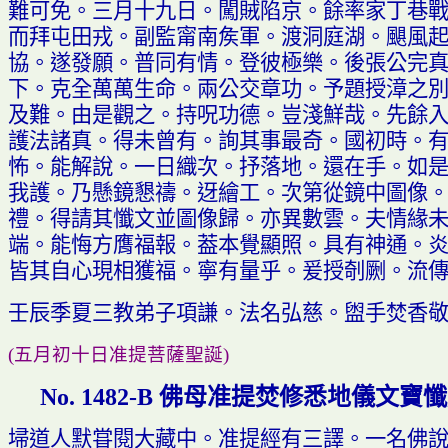
難可免
。
三月十九日
。
闖賊陷京
。
餘率家丁巷
而拜屯田戎
。
副監甯南
矦
軍
。
渡洞庭湖
。
颶風
協
。
遂發願
。
普同有情
。
登彼極樂
。
後張公完
下
。
克全萬萬生命
。
兩公交章功
。
予題授漳之
及難
。
由是觀之
。
持
呪
功德
。
豈淺鮮哉
。
先餘
護法諸真
。
得未曾有
。
詢其事最奇
。
國初時
。
怖
。
能解說
。
一日織次
。
抒落地
。
還在手
。
如
我護
。
乃懸鏡懇禱
。
迓繪工
。
次第從鏡中圖像
禮
。
得請其懺文並圖像歸
。
亦異數雲
。
夫情緣
端
。
能悔方膺
福
報
。葢
本覺顯照
。
具有神通
。
皆其自心現相獲
福。
寧有量乎
。
爰授剞劂
。
流
壬辰季夏三教弟子項謙
。
法名弘慈
。
盥手焚香
(
五月初十日准提菩薩聖誕
)
佛母准提焚修悉地儀文寶懺
No. 1482-B
埽道人默
甞
閱大藏中
。
准提經有三譯
。
一名佛