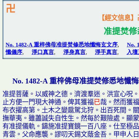
卍
【經文信息】
准提焚修
No. 1482-A
重梓佛母准提焚修悉地懺悔玄文序
,
No. 
懺儀序
,
淨口真言
,
淨身真言
,
淨手真言
,
入壇
重梓佛母准提焚修悉地懺悔
No. 1482-A
准提菩薩
。
以威神之德
。
濟渡
羣
迷
。
洪宣心
呪
止方便一門現大神通
。
俾其獲
福
已
哉
。
然而獲
布衣擢高第
。
土木之變扈駕北狩
。
出百死間
。
撫華夷
。
雖
藎
誠失自性生
。
然每於艱險處
。
顯
有准提儀軌
。
鑄施准提寶鏡一百八座
。
仕至極
青雲
。
父命應襲
。
謬叨天錫文蔭金吾
。
甲申人