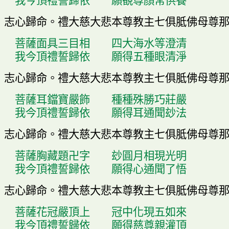
我今頂禮誓歸依
願
覩
尊顏常供養
志心歸命
。
禮大慈大悲本尊教主七俱胝佛母尊
菩薩面具三目相
四大海水等澄清
我今頂禮誓歸依
願得五種眼清淨
志心歸命
。
禮大慈大悲本尊教主七俱胝佛母尊
菩薩耳鐺寶嚴飾
種種殊勝巧莊嚴
我今頂禮誓歸依
願得耳通聞玅法
志心歸命
。
禮大慈大悲本尊教主七俱胝佛母尊
菩薩胸藏題卍字
玅圓月相現光明
我今頂禮誓歸依
願得心通聞了悟
志心歸命
。
禮大慈大悲本尊教主七俱胝佛母尊
菩薩花冠嚴頂上
冠中化現五如來
我今頂禮誓歸依
願得慈尊親灌頂