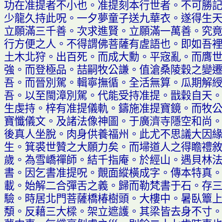
功在准提者不小也
。
准提刻本行世者
。
不可勝
少龍久持此
呪。
一夕夢童子送九華衣
。
遂得生
立願滿三千善
。
次求進賢
。
立願滿一萬善
。
究
行方便之人
。
不得謂佛菩薩有
虗
語也
。
即如吾
土木北狩
。
出百死
。
而成大勳
。
平
宼
亂
。
而膺
強
。
而登極品
。喆
嗣牧公謙
。
值滄桑陵穀之變
吾
。
而晉別駕
。
輯寧撫循
。
全活無算
。
瓜期解
吾
。
以至閩漳別駕
。
代能受持准提
。
戩穀自天
生虔持
。
梓有准提儀軌
。
鑄施准提寶鏡
。
而牧
寶懺儀文
。
及諸法像神圖
。
于廣濟寺隱空和尚
後真人坐脫
。
肉身供養
福
州
。
此尤不思議大因
生
。
箕裘世贊之大願力矣
。
而埽道人之得瞻禮
歲
。
為雪嶠禪師
。
結千指庵
。
於經山
。
遇貝林
書
。
因乞書准提
呪。
覿
面縱橫成字
。
傳本特真
載
。
始解二合彈舌之義
。
歸而勒梵書于石
。
存
驗
。
時居北門菩薩橋
椿
樹
頭。
大樓中
。
暑臥
簟
頺。
反藉三大樑
。
架立遮護
。
其梁皆去身不寸