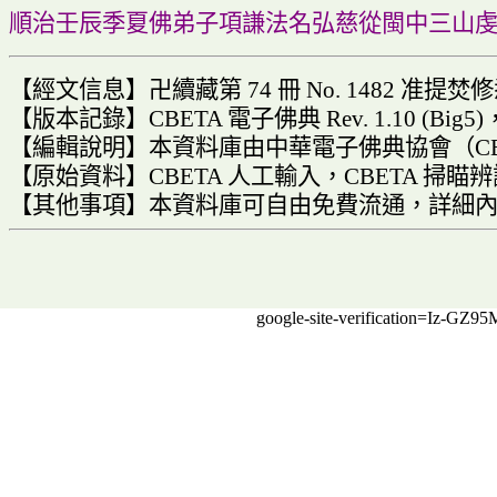
順治壬辰季夏佛弟子項謙法名弘慈從閩中三山
【
經文信息
】
卍續藏第
74
冊
No. 1482
准提焚修
【
版本記錄
】
CBETA
電子佛典
Rev. 1.10 (Big5)
【
編輯說明
】
本資料庫由中華電子佛典協會（
C
【
原始資料
】
CBETA
人工輸入
，
CBETA
掃瞄辨
【
其他事項
】
本資料庫可自由免費流通
，
詳細
google-site-verification=Iz-