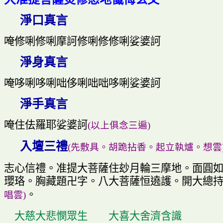
淨口真言
唵修唎修唎摩訶修唎修修唎娑婆訶
淨身真言
唵哆唎哆唎咄侈唎咄咄哆唎娑婆訶
淨手真言
唵住佉羅耶娑婆訶
(
以上俱念三遍
)
入壇三禮
(
先敷具
。
胡跪拈香
。
起立執爐
。
想雲
志心信禮
。
准提大菩薩住玅月輪三摩地
。
面圓
瓔珞
。
胸藏題卍字
。
八大菩薩
恒遶
護
。
開大總
。
唱雲
)
大慈大悲憫眾生
大喜大舍濟含識