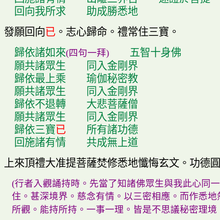
回向我所求
助成勝悉地
發願回向
已
。
志心歸命
。
禮常住三寶
。
歸依諸如來
五智十身佛
(
四句一拜
)
願共諸眾生
同入金剛界
歸依最上乘
瑜伽秘密教
願共諸眾生
同入金剛界
歸依不退轉
大悲菩薩僧
願共諸眾生
同入金剛界
歸依三寶
已
所有諸功德
回施諸有情
共成無上道
上來頂禮大准提菩薩焚修悉地懺悔玄文
。
功德
(
行者入觀誦持時
。
先當了知諸佛眾生與我此心同一
住
。
甚深境界
。
慈念有情
。
以三密相應
。
而作悉地
所觀
。
能持所持
。
一事一理
。
皆是不思議秘密理境