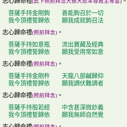
志心歸命禮
(
此下照前拜念大慈大悲本尊教主等雲
)
菩薩手持金剛
鉤
善能
鉤
召於一切
我今頂禮誓歸依
願我成就
鉤
召法
志心歸命禮
。
(
照前拜念
)
菩薩手持如意瓶
流出寶藏及經典
我今頂禮誓歸依
願我受用常如意
志心歸命禮
。
(
照前拜念
)
菩薩手持金剛杵
天龍八部鹹歸仰
我今頂禮誓歸依
願我調伏難調者
志心歸命禮
。
(
照前拜念
)
菩薩手持般若經
中含甚深微玅義
我今頂禮誓歸依
願我無師自然覺
志心歸命禮
。
(
照前拜念
)