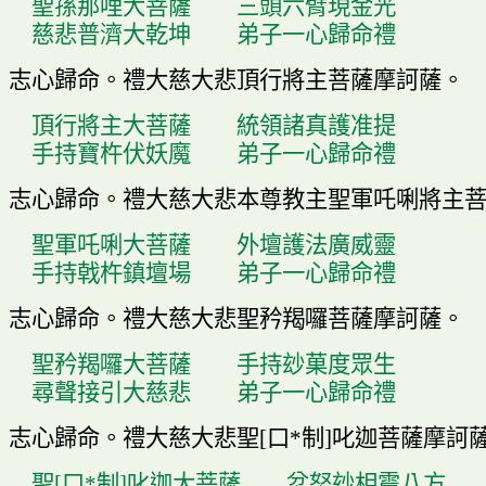
聖孫那哩大菩薩
三
頭
六臂現金光
慈悲普濟大乾坤
弟子一心歸命禮
志心歸命
。
禮大慈大悲頂行將主菩薩摩訶薩
。
頂行將主大菩薩
統領諸真護准提
手持寶杵伏妖魔
弟子一心歸命禮
志心歸命
。
禮大慈大悲本尊教主聖軍吒唎將主
聖軍吒唎大菩薩
外壇護法廣威靈
手持戟杵鎮壇場
弟子一心歸命禮
志心歸命
。
禮大慈大悲聖矜羯囉菩薩摩訶薩
。
聖矜羯囉大菩薩
手持玅
菓
度眾生
尋聲接引大慈悲
弟子一心歸命禮
志心歸命
。
禮大慈大悲聖
[
口
*
制
]
叱迦菩薩摩訶
聖
[
口
*
制
]
叱迦大菩薩
忿怒玅相震八方