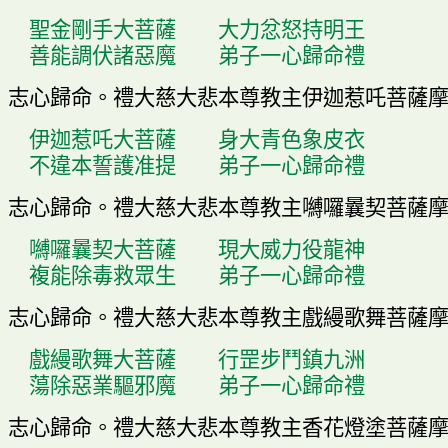
聖金剛手大菩薩
大力忿怒持明王
善能調伏諸惡魔
弟子一心歸命禮
志心歸命
。
禮大慈大悲本尊教主伊迦惹吒菩薩
伊迦惹吒大菩薩
身大青色象皮衣
不違本誓護准提
弟子一心歸命禮
志心歸命
。
禮大慈大悲本尊教主
嚩
囉曩契菩薩
嚩
囉曩契大菩薩
現大威力役龍神
複能除毒救眾生
弟子一心歸命禮
志心歸命
。
禮大慈大悲本尊教主戲縵歌舞菩薩
戲縵歌舞大菩薩
行罡步鬥鎮九洲
蕩除惡業驅邪魔
弟子一心歸命禮
志心歸命
。
禮大慈大悲本尊教主香花燈塗菩薩