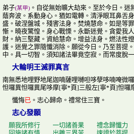
弟子
。
自從無始曠大劫來
。
至於今日
。
迷
(
某甲
)
蔭奔波
。
系動身心
。
猶如電轉
。
清淨眼耳鼻舌
盛
。
破涅盤城
。
殘害法身
。
焚燒慧命
。
如是等
慚
。
曉夜驚惶
。
身心戰慄
。
永斷迷覺
。
貪愛我
財
。
納三堅藏
。
資給慧命
。
增益法身
。
燃法性
護
。
迷覺之罪隨懺消除
。
願從今日
。
乃至菩提
中
。
具一切智
。
須知諸法畢竟空寂
。
而常度脫
大輪明王滅罪真言
南無悉地哩野地尾迦喃薩哩
嚩
呾哆孽哆喃唵微
怛囉異怛囉異尾哆摩
[
寧
*
頁
]
三般左
[
寧
*
頁
]
怛囉
懺悔
已
。
志心歸命
。
禮常住三寶
。
志心發願
願我所修行
一切諸善果
禮念歸懺力
回施諸有情
出離三界苦
速證於菩提