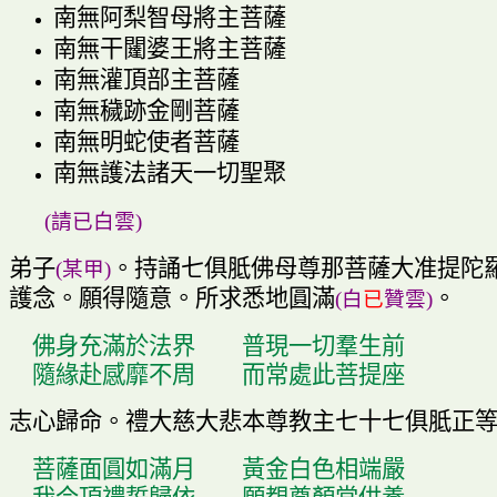
南無阿梨智母將主菩薩
南無干
闥
婆王將主菩薩
南無灌頂部主菩薩
南無穢跡金剛菩薩
南無明蛇使者菩薩
南無護法諸天一切聖聚
(
請已白雲
)
弟子
。
持誦七俱胝佛母尊那菩薩大准提陀
(
某甲
)
護念
。
願得隨意
。
所求悉地圓滿
。
(
白
已
贊雲
)
佛身充滿於法界
普現一切
羣
生前
隨緣赴感靡不周
而常處此菩提座
志心歸命
。
禮大慈大悲本尊教主七十七俱胝正
菩薩面圓如滿月
黃金白色相端嚴