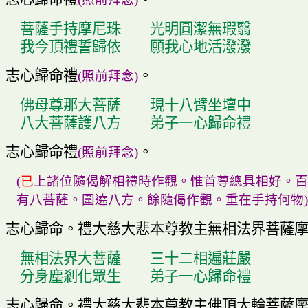
菩薩手持摩尼珠
光明圓潔無瑕翳
我今頂禮誓歸依
願我心地活潑潑
志心歸命禮
。
(
照前拜念
)
佛母尊那大菩薩
現十八臂坐壇中
八大菩薩護八方
弟子一心歸命禮
志心歸命禮
。
(
照前拜念
)
(
已
上諸位隨偈解相禮時作觀
。
惟首尊總具相好
。
百
有八菩薩
。
圍
遶
八方
。
餘隨偈作觀
。
重在手持何物
)
志心歸命
。
禮大慈大悲本尊教主無相法界菩薩
無相法界大菩薩
三十二相遍莊嚴
分身塵剎化眾生
弟子一心歸命禮
志心歸命
。
禮大慈大悲本尊教主佛頂大輪菩薩