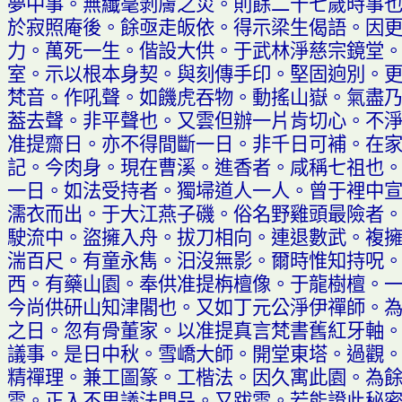
夢中事
。
無纖毫剝膚之災
。
則餘二十七歲時事
於寂照庵後
。
餘亟走皈依
。
得示梁生偈語
。
因
力
。
萬死一生
。
偕設大供
。
于武林淨慈宗鏡堂
室
。
示以根本身契
。
與刻傳手印
。
堅固
逈
別
。
梵音
。
作吼聲
。
如饑虎吞物
。
動搖山嶽
。
氣盡
葢
去聲
。
非平聲也
。
又雲但辦一片肯切心
。
不
准提齋日
。
亦不得間斷一日
。
非千日可補
。
在
記
。
今肉身
。
現在曹溪
。
進香者
。
咸稱七祖也
一日
。
如法受持者
。
獨埽道人一人
。
曾于裡中
濡衣而出
。
于大江燕子磯
。
俗名野雞
頭
最險者
駛流中
。
盜擁入舟
。
拔刀相向
。
連退數武
。
複
湍百尺
。
有童永雋
。
汩沒無影
。
爾時惟知持
呪
西
。
有藥山園
。
奉供准提栴檀像
。
于龍樹檀
。
今尚供研山知津閣也
。
又如丁元公淨伊禪師
。
之日
。
忽有骨董家
。
以准提真言梵書舊紅牙軸
議事
。
是日中秋
。
雪嶠大師
。
開堂東塔
。
過觀
精禪理
。
兼工圖篆
。
工楷法
。
因久寓此園
。
為
雲
。
正入不思議法門品
。
又跋雲
。
若能證此秘