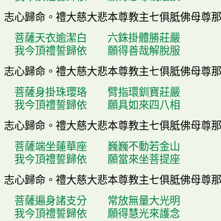
志心歸命
。
禮大慈大悲本尊教主七俱胝佛母尊
菩薩天衣逾潔白
六銖掛體勝莊嚴
我今頂禮誓歸依
願得善哉解脫服
志心歸命
。
禮大慈大悲本尊教主七俱胝佛母尊
菩薩身掛珠瓔珞
臂指環釧寶莊嚴
我今頂禮誓歸依
願具如來四八相
志心歸命
。
禮大慈大悲本尊教主七俱胝佛母尊
菩薩端坐蓮華座
巍巍不動若金山
我今頂禮誓歸依
願當來坐菩提座
志心歸命
。
禮大慈大悲本尊教主七俱胝佛母尊
菩薩遍身諸支分
常放無量大光明
我今頂禮誓歸依
願得慧光來護念