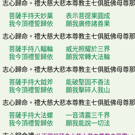
志心歸命
。
禮大慈大悲本尊教主七俱胝佛母尊
菩薩手持天妙
菓
表示菩提果圓成
我今頂禮誓歸依
願我廣修諸善果
志心歸命
。
禮大慈大悲本尊教主七俱胝佛母尊
菩薩手持八輻輪
威光照耀於三界
我今頂禮誓歸依
願我常轉大法輪
志心歸命
。
禮大慈大悲本尊教主七俱胝佛母尊
菩薩手持大鉞斧
能破堅固不善法
我今頂禮誓歸依
願我擊碎人我山
志心歸命
。
禮大慈大悲本尊教主七俱胝佛母尊
菩薩手持大法螺
一音清震三千界
我今頂禮誓歸依
願我能說一切法