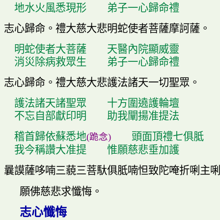
地水火風悉現形
弟子一心歸命禮
志心歸命
。
禮大慈大悲明蛇使者菩薩摩訶薩
。
明蛇使者大菩薩
天醫內院顯威靈
消
災
除病救眾生
弟子一心歸命禮
志心歸命
。
禮大慈大悲護法諸天一切聖眾
。
護法諸天諸聖眾
十方圍
遶
護輪壇
不忘自部獻印明
助我闡揚准提法
稽首歸依蘇悉地
頭
面頂禮七俱胝
(
跪念
)
我今稱讚大准提
惟願慈悲垂加護
曩謨薩哆喃三藐三菩馱俱胝喃怛致陀唵折唎主
願佛慈悲求懺悔
。
志心懺悔