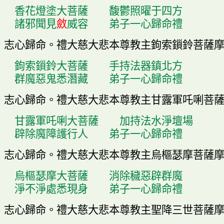
香花燈塗大菩薩
馥鬱照曜于四方
諸邪聞見
斂
威容
弟子一心歸命禮
志心歸命
。
禮大慈大悲本尊教主
鉤
索
鎻
鈴菩薩
鉤
索
鎻
鈴大菩薩
手持法器鎮北方
群魔惡鬼悉潛藏
弟子一心歸命禮
志心歸命
。
禮大慈大悲本尊教主甘露軍吒唎菩
甘露軍吒唎大菩薩
加持法水淨壇場
辟除魔障護行人
弟子一心歸命禮
志心歸命
。
禮大慈大悲本尊教主烏樞瑟摩菩薩
烏樞瑟摩大菩薩
消除穢惡辟群魔
淨不淨處悉現身
弟子一心歸命禮
志心歸命
。
禮大慈大悲本尊教主聖降三世菩薩