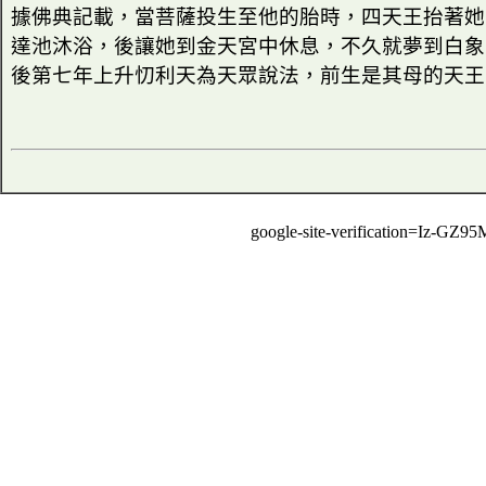
據佛典記載，當菩薩投生至他的胎時，四天王抬著她
達池沐浴，後讓她到金天宮中休息，不久就夢到白象
後第七年上升忉利天為天眾說法，前生是其母的天王
google-site-verification=Iz-