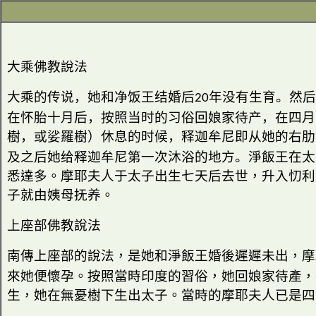
大乘佛教說法
大乘的传说，她和净饭王结婚后
年没有生育。然后
20
在怀胎十月后，按照当时的习俗回娘家待产，在四月
樹，或娑羅樹）休息的时候，释迦牟尼即从她的右肋
及之后她给释迦牟尼第一次沐浴的地方。
淨飯王在太
悉達多。摩耶夫人于太子出生七天后去世，升入忉利
子就由姨母抚养。
上座部佛教說法
南傳上座部的說法，是她和淨飯王婚後遲遲未出，摩
來她便懷孕。按照當時印度的習俗，她回娘家待產，
生，她在無憂樹下生出太子。當時的摩耶夫人已是四