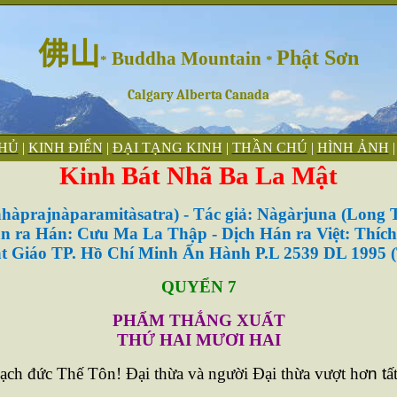
佛山
Phật Sơn
Buddha Mountain
*
*
Calgary Alberta Canada
HỦ
|
KINH ĐIỂN
|
ĐẠI TẠNG KINH
|
THẦN CHÚ
|
HI
̀NH ẢNH
Kinh Bát Nhã Ba La Mật
hàprajnàparamitàsatra) - Tác giả: Nàgàrjuna (Long 
n ra Hán: Cưu Ma La Thập - Dịch Hán ra Việt: Thích
t Giáo TP. Hồ Chí Minh Ấn Hành P.L 2539 DL 1995 (
QUYỂN
7
PHẨM THẮNG XUẤT
THỨ HAI MƯƠI HAI
ạch
đ
ức Thế Tôn! Ðại thừa và người Ðại thừa vượt hơ
n t
ấ