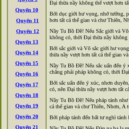
Ðại thừa nầy không thể vượt hơn tất
Quyển 10
Bởi dục giới hư vọng, nhớ tưởng, ph
hơn tất cả thế gian và chư Thiên, Nh
Quyển 11
Nầy Tu Bồ Ðề! Nếu Sắc giới và Vô s
Quyển 12
không có, thời Ðại thừa nầy không t
Quyển 13
Bởi sắc giới và Vô sắc giới hư vọng
Quyển 14
thừa nầy vượt hơn tất cả thế gian và
Quyển 15
Nầy Tu Bồ Ðề! Nếu sắc uẩn đến ý xú
chẳng phải pháp không có, thời Ðại 
Quyển 16
Bởi sắc uẩn đến ý xúc, nhơn duyên,
Quyển 17
có, nên Ðại thừa nầy vượt hơn tất c
Quyển 18
Nầy Tu Bồ Ðề! Nếu pháp tánh như th
Quyển 19
cả thế gian và chư Thiên, Nhơn, A tu
Quyển 20
Bởi pháp tánh đến bất tư nghì tánh 
Quyển 21
Nầy Tu Bồ Ðề! Nếu Ðàn na ba la mật