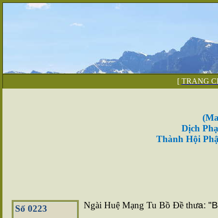
[
TRANG C
(Ma
Dịch Phạ
Thành Hội Phậ
Ngài Huệ Mạng Tu Bồ Ðề thư
a: "B
Số 0223