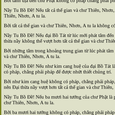
Bởi tánh địa đến chư Phật không có pháp chẳng phải phá
Nầy Tu Bồ Ðề! Nếu tất cả thế gian và chư Thiên, Nhơn, 
Thiên, Nhơn, A tu la.
Bởi tất cả thế gian và chư Thiên, Nhơn, A tu la không c
Nầy Tu Bồ Ðề! Nếu đại Bồ Tát từ lúc mới phát tâm đến 
thừa nầy không thể vượt hơn tất cả thế gian và chư Thiê
Bởi những tâm trong khoảng trung gian từ lúc phát tâm 
và chư Thiên, Nhơn, A tu la.
Nầy Tu Bồ Ðề! Nếu như kim cang huệ của đại Bồ Tát là p
có pháp, chẳng phải pháp để được nhứt thiết chủng trí.
Bởi như kim cang huệ không có pháp, chẳng phải pháp, nê
nên Ðại thừa nầy vượt hơn tất cả thế gian và chư Thiên, 
Nầy Tu Bồ Ðề! Nếu ba mươi hai tướng của chư Phật là ph
chư Thiên, Nhơn, A tu la.
Bởi ba mươi hai tướng không có pháp, chẳng phải pháp, 