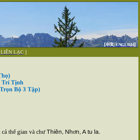
[
]
中文
|
ENGLISH
|
LIÊN LẠC
]
Thọ)
 Trí Tịnh
Trọn Bộ 3 Tập)
t cả thế gian và chư
Thiên, Nh
ơ
n, A tu la.