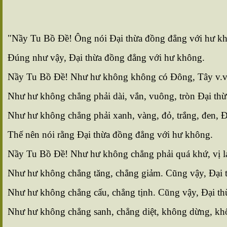
"Nầy Tu Bồ Ðề! Ông nói Ðại thừa đồng đẳng với hư k
Ðúng như vậy, Ðại thừa đồng đẳng với hư không.
Nầy Tu Bồ Ðề! Như hư không không có Ðông, Tây v.v
Như hư không chẳng phải dài, vắn, vuông, tròn Ðại thừa
Như hư không chẳng phải xanh, vàng, đỏ, trắng, đen, Ðạ
Thế nên nói rằng Ðại thừa đồng đẳng với hư không.
Nầy Tu Bồ Ðề! Như hư không chẳng phải quá khứ, vị lai, 
Như hư không chẳng tăng, chẳng giảm. Cũng vậy, Ðại t
Như hư không chẳng cấu, chẳng tịnh. Cũng vậy, Ðại thừ
Như hư không chẳng sanh, chẳng diệt, không dừng, khô