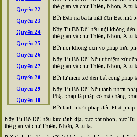
thế gian và chư Thiên, Nhơn, A tu l
Quyển 22
Bởi Ðàn na ba la mật đến Bát nhã ba
Quyển 23
Nầy Tu Bồ Ðề! nếu nội không đến v
Quyển 24
thế gian và chư Thiên, Nhơn, A tu l
Quyển 25
Bởi nội không đến vô pháp hữu pháp
Quyển 26
Nầy Tu Bồ Ðề! Nếu tứ niệm xứ đến m
Quyển 27
thế gian và chư Thiên, Nhơn, A tu l
Quyển 28
Bởi tứ niệm xứ đến bất cộng pháp k
Quyển 29
Nầy Tu Bồ Ðề! Nếu tánh nhơn pháp
Phật pháp là pháp có mà chẳng phải 
Quyển 30
Bởi tánh nhơn pháp đến Phật pháp k
Nầy Tu Bồ Ðề! nếu bực tánh địa, bực bát nhơn, bực Tu 
thế gian và chư Thiên, Nhơn, A tu la.