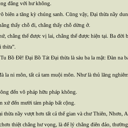
ồng đẳng với hư không.
 biên a tăng kỳ chúng sanh. Cũng vậy, Ðại thừa nầy dung
hẳng thấy chỗ đi, chẳng thấy chỗ dừng ở.
ứ, chẳng thể được vị lai, chẳng thể được hiện tại. Ba đời 
 thừa”.
 Bồ Ðề! Ðại Bồ Tát Ðại thừa là sáu ba la mật: Ðàn na ba l
cả đà la ni môn, tất cả tam muội môn. Như là thủ lăng ngh
 không đến vô pháp hữu pháp không.
iệm xứ đến mười tám pháp bất cộng.
thừa nầy vượt hơn tất cả thế gian và chư Thiên, Nhơn, A 
hơn thiệt chẳng hư vọng, là đế lý chẳng điên đảo, thườn