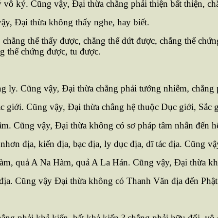
 vô ký. Cũng vậy, Ðại thừa chẳng phải thiện bất thiện, ch
y, Ðại thừa không thấy nghe, hay biết.
 chẳng thể thấy được, chẳng thể dứt được, chẳng thể chứn
ng thể chứng được, tu được.
 ly. Cũng vậy, Ðại thừa chẳng phải tướng nhiễm, chẳng p
 giới. Cũng vậy, Ðại thừa chẳng hệ thuộc Dục giới, Sắc gi
âm. Cũng vậy, Ðại thừa không có sơ pháp tâm nhẫn đến hệ
ơn địa, kiến địa, bạc địa, ly dục địa, dĩ tác địa. Cũng vậ
m, quả A Na Hàm, quả A La Hán. Cũng vậy, Ðại thừa kh
ịa. Cũng vậy Ðại thừa không có Thanh Văn địa đến Phật 
g phải khả kiến, bất khả kiến,? chẳng phải hữu đối, vô đ