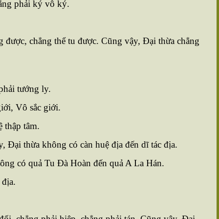
ẳng phải ký vô ký.
g được, chẳng thể tu được. Cũng vậy, Ðại thừa chẳng
hải tướng ly.
ới, Vô sắc giới.
 thập tâm.
y, Ðại thừa không có càn huệ địa đến dĩ tác địa.
ông có quả Tu Ðà Hoàn đến quả A La Hán.
địa.
ối, chẳng phải hiệp, chẳng phải tán. Cũng vậy, Ðại