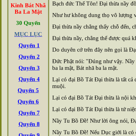
Bạch đức Thế Tôn! Ðại thừa nầy đ
Kinh Bát Nhã
Ba La Mật
Như hư không dung thọ vô lượng vô
30
Quyển
Ðại thừa nầy chẳng thấy chỗ đến, c
MỤC LỤC
Ðại thừa nầy, chẳng thể được quá kh
Quyển 1
Do duyên cớ trên đây nên gọi là Ðại
Quyển 2
Ðức Phật nói: "Ðúng như vậy. Nầy Tu
Quyển 3
ba la mật, Bát nhã ba la mật.
Quyển 4
Lại có đại Bồ Tát Ðại thừa là tất 
muội.
Quyển 5
Lại có đại Bồ Tát Ðại thừa là nội
Quyển 6
Lại có đại Bồ Tát Ðại thừa là tứ n
Quyển 7
Nầy Tu Bồ Ðề! Như lời ông nói, Ðại 
Quyển 8
Nầy Tu Bồ Ðề! Nếu Dục giới là có c
Quyển 9