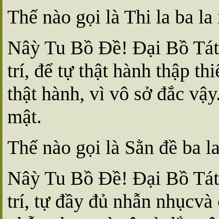
Thế nào gọi là Thi la ba l
Nâỳ Tu Bồ Ðề! Ðại Bồ Tát 
trí, để tự thật hành thập t
thật hành, vì vô sở đắc vậy
mật.
Thế nào gọi là Sằn đề ba l
Nâỳ Tu Bồ Ðề! Ðại Bồ Tát 
trí, tự đầy đủ nhẫn nhụcvà