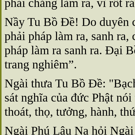
phải chẳng làm ra, vì rốt r
Nầy Tu Bồ Ðề! Do duyên cớ
phải pháp làm ra, sanh ra,
pháp làm ra sanh ra. Ðại B
trang nghiêm”.
Ngài thưa Tu Bồ Ðề: "Bạc
sát nghĩa của đức Phật nói
thoát, thọ, tưởng, hành, t
Ngài Phú Lâu Na hỏi Ngài