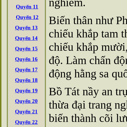
nghiêm.
Quyển 11
Biến thân như Ph
Quyển 12
Quyển 13
chiếu khắp tam t
Quyển 14
chiếu khắp mười
Quyển 15
độ. Làm chấn độ
Quyển 16
Quyển 17
động hằng sa qu
Quyển 18
Bồ Tát nầy an tr
Quyển 19
Quyển 20
thừa đại trang n
Quyển 21
biến thành cõi lư
Quyển 22