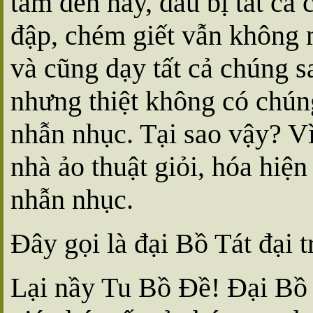
tâm đến nay, dầu bị tất cả
đập, chém giết vẫn không
và cũng dạy tất cả chúng s
nhưng thiệt không có chúng
nhẫn nhục. Tại sao vậy? V
nhà ảo thuật giỏi, hóa hiện
nhẫn nhục.
Ðây gọi là đại Bồ Tát đại 
Lại nầy Tu Bồ Ðề! Ðại Bồ T