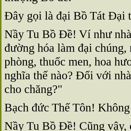
Ðây gọi là đại Bồ Tát Ðại 
Nầy Tu Bồ Ðề! Ví như nhà ả
đường hóa làm đại chúng, 
phòng, thuốc men, hoa hươ
nghĩa thế nào? Ðối với nhà
cho chăng?"
Bạch đức Thế Tôn! Không c
Nầy Tu Bồ Ðề! Cũng vậy, 