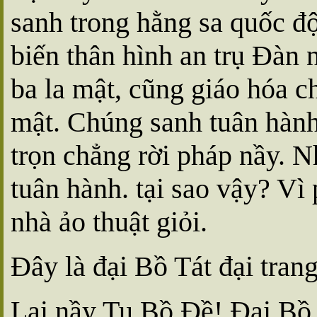
sanh trong hằng sa quốc đ
biến thân hình an trụ Ðàn 
ba la mật, cũng giáo hóa c
mật. Chúng sanh tuân hàn
trọn chẳng rời pháp nầy. 
tuân hành. tại sao vậy? Vì
nhà ảo thuật giỏi.
Ðây là đại Bồ Tát đại tran
Lại nầy Tu Bồ Ðề! Ðại Bồ 