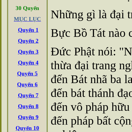
30
Quyển
Những gì là đại 
MỤC LỤC
Bực Bồ Tát nào c
Quyển 1
Quyển 2
Ðức Phật nói: "
Quyển 3
thừa đại trang n
Quyển 4
Quyển 5
đến Bát nhã ba l
Quyển 6
đến bát thánh đạ
Quyển 7
đến vô pháp hữu
Quyển 8
Quyển 9
đến pháp bất cộng
Quyển 10