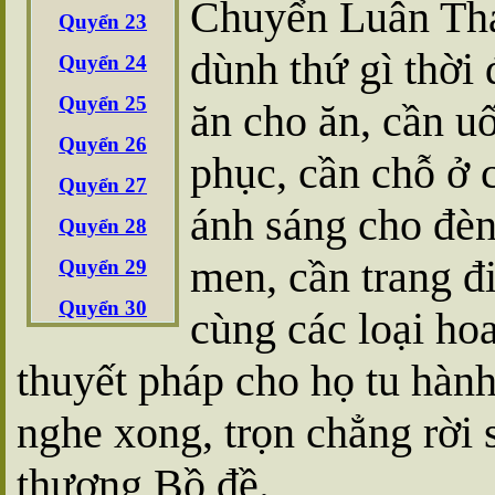
Chuyển Luân Thá
Quyển 23
dùnh thứ gì thời
Quyển 24
Quyển 25
ăn cho ăn, cần u
Quyển 26
phục, cần chỗ ở
Quyển 27
ánh sáng cho đèn
Quyển 28
men, cần trang đ
Quyển 29
Quyển 30
cùng các loại ho
thuyết pháp cho họ tu hàn
nghe xong, trọn chẳng rời 
thượng Bồ đề.