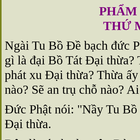
PHẨM
THỨ 
Ngài Tu Bồ Ðề bạch đức P
gì là đại Bồ Tát Ðại thừa? 
phát xu Ðại thừa? Thừa ấy
nào? Sẽ an trụ chỗ nào? Ai
Ðức Phật nói: "Nầy Tu Bồ 
Ðại thừa.