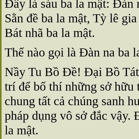
Ðây là sáu ba la mật: Ðàn n
Sằn đề ba la mật, Tỳ lê gia
Bát nhã ba la mật.
Thế nào gọi là Ðàn na ba l
Nầy Tu Bồ Ðề! Ðại Bồ Tát 
trí để bố thí những sở hữu 
chung tất cả chúng sanh h
pháp dụng vô sở đắc vậy. 
la mật.