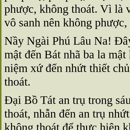
phược, không thoát. Vì là vô
vô sanh nên không phược,
Nầy Ngài Phú Lâu Na! Ðây 
mật đến Bát nhã ba la mật
niệm xứ đến nhứt thiết ch
thoát.
Ðại Bồ Tát an trụ trong s
thoát, nhẫn đến an trụ nhứt
không thoát để thực hiện 