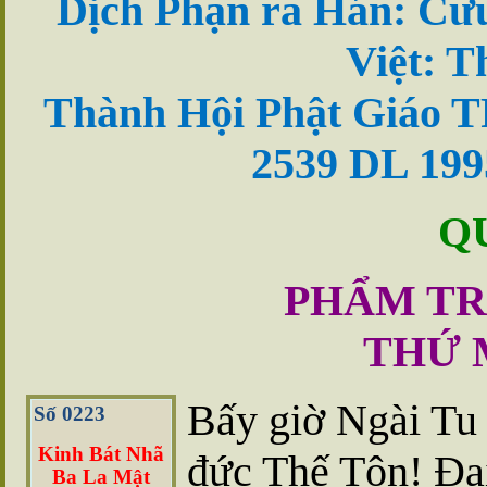
Dịch Phạn ra Hán: Cư
Việt: T
Thành Hội Phật Giáo T
2539 DL 199
Q
PHẨM T
THỨ 
Bấy giờ Ngài Tu
Số 0223
Kinh Bát Nhã
đ
ức Thế Tôn! Ðạ
Ba La Mật