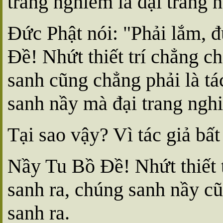
trang nghiêm là đại trang 
Ðức Phật nói: "Phải lắm, 
Ðề! Nhứt thiết trí chẳng c
sanh cũng chẳng phải là tá
sanh nầy mà đại trang ngh
Tại sao vậy? Vì tác giả bất
Nầy Tu Bồ Ðề! Nhứt thiết t
sanh ra, chúng sanh nầy c
sanh ra.