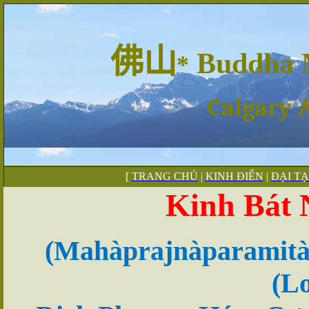
佛山
Buddha 
*
Calgary 
[
TRANG CHỦ
|
KINH ĐIỂN
|
ĐẠI T
Kinh Bát 
(Mahàprajnàparamitàs
(L