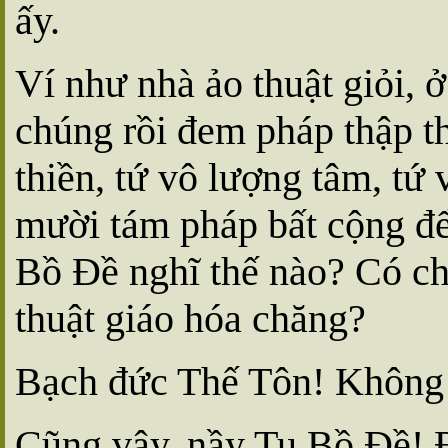
ấy.
Ví như nhà ảo thuật giỏi, 
chúng rồi đem pháp thập t
thiền, tứ vô lượng tâm, tứ 
mười tám pháp bất cộng để
Bồ Ðề nghĩ thế nào? Có ch
thuật giáo hóa chăng?
Bạch đức Thế Tôn! Không c
Cũng vậy, nầy Tu Bồ Ðề! Ð