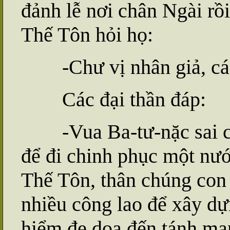
đảnh lễ nơi chân Ngài rồ
Thế Tôn hỏi họ:
-Chư vị nhân giả, các
Các đại thần đáp:
-Vua Ba-tư-nặc sai ch
để đi chinh phục một nư
Thế Tôn, thân chúng con 
nhiều công lao để xây dự
hiểm đe dọa đến tánh mạn