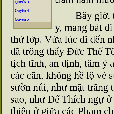
Quyển 3
Quyển 4
Bây giờ,
Quyển 5
y, mang bát đi
thứ lớp. Vừa lúc đi đến 
đã trông thấy Đức Thế Tô
tịch tĩnh, an định, tâm ý
các căn, không hề lộ vẻ s
sườn núi, như mặt trăng t
sao, như Đế Thích ngự ở
thiên ở giữa các Phạm ch