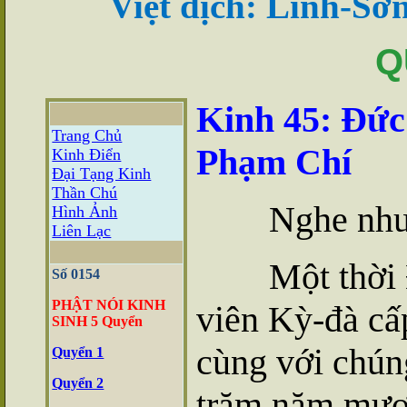
Việt dịch: Linh-S
Q
Kinh 45: Đức
Trang Chủ
Phạm Chí
Kinh Điển
Đại Tạng Kinh
Thần Chú
Nghe như
Hình Ảnh
Liên Lạc
Một thời 
Số 0154
PHẬT
NÓI
KINH
viên Kỳ-đà cấ
SINH
5 Quyển
cùng với chún
Quyển 1
Quyển 2
trăm năm mươi