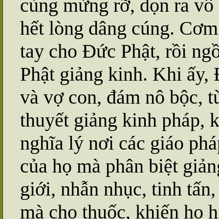
cùng mừng rỡ, dọn ra vô s
hết lòng dâng cúng. Cơm
tay cho Đức Phật, rồi ng
Phật giảng kinh. Khi ấy,
và vợ con, đám nô bộc, t
thuyết giảng kinh pháp, k
nghĩa lý nơi các giáo phá
của họ mà phân biệt giảng
giới, nhẫn nhục, tinh tấn,
mà cho thuốc, khiến họ h