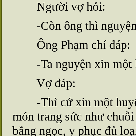
Người vợ hỏi:
-Còn ông thì nguyện x
Ông Phạm chí đáp:
-Ta nguyện xin một 
Vợ đáp:
-Thì cứ xin một huyện, 
món trang sức như chuỗi
bằng ngọc, y phục đủ loại