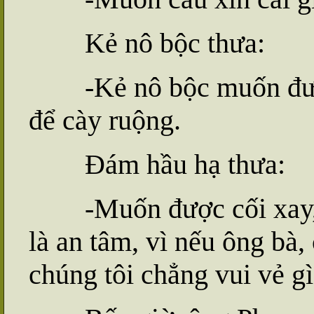
Kẻ nô bộc thưa:
-Kẻ
nô
bộc mu
ố
n đư
để cày ruộng.
Đám hầu hạ thưa:
-Muốn được cối xay, 
là an tâm, vì nếu ông bà
chúng tôi chẳng vui vẻ gì