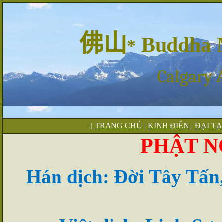
佛
山
Buddha 
*
Calgary 
[
TRANG CHỦ
|
KINH
Đ
I
Ê
̉N
|
ĐẠI T
PHẬT N
Hán dịch: Đời Tây Tấn