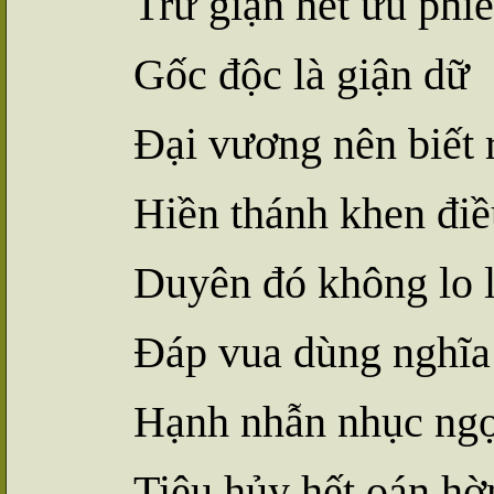
Trừ giận hết ưu phi
Gốc độc là giận dữ
Đại vương nên biết 
Hiền thánh khen điề
Duyên đó không lo 
Đáp vua dùng nghĩa
Hạnh nhẫn nhục ngợ
Tiêu hủy hết oán hờ