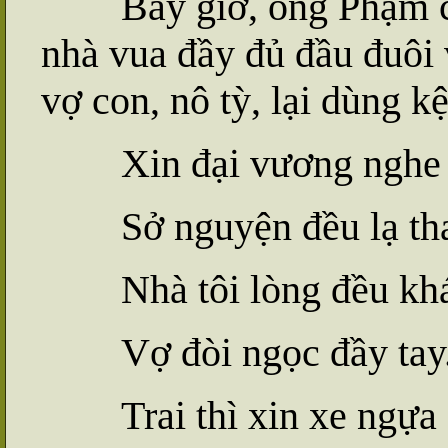
Bấy giờ, ông Phạm c
nhà vua đầy đủ đầu đuôi
vợ con, nô tỳ, lại dùng kệ
Xin đại vương nghe
Sở nguyện đều
l
ạ th
Nhà tôi lòng đều kh
Vợ đòi ngọc đầy tay
Trai thì xin xe ngựa