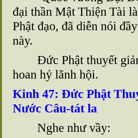
đại thần Mật Thiện Tài l
Phật đạo, đã diễn nói đầ
này.
Đức Phật thuyết giảng 
hoan hỷ lãnh hội.
Kinh 47:
Đ
ức Phật Thu
Nước Câu-tát la
Nghe như vầy: