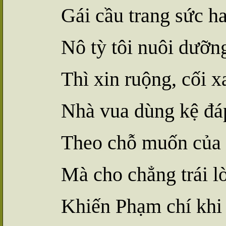
Gái cầu trang sức h
Nô tỳ tôi nuôi
d
ưỡn
Thì x
i
n ruộng, cối x
Nhà vua dùng kệ đá
Theo chỗ muốn của
Mà cho chẳng trái l
Khiến Phạm chí kh
i