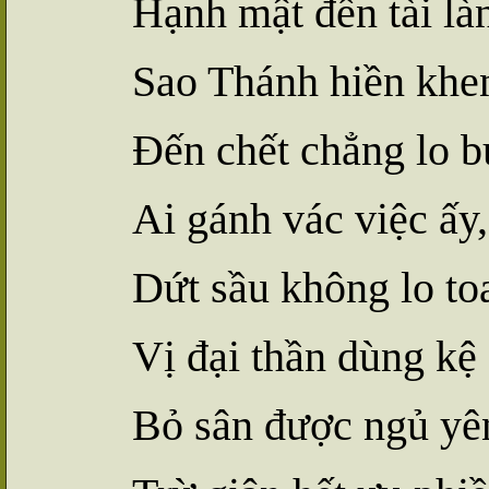
Hạnh mật đến tài
l
à
Sao Thánh hiền khen
Đến chết chẳng lo 
Ai gánh vác việc ấy,
Dứt sầu không lo to
Vị đại thần dùng kệ
Bỏ sân được ngủ yê