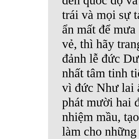
đến quốc độ và
trái và mọi sự 
ẩn mất để mưa 
vẻ, thì hãy tra
đảnh lễ đức Dư
nhất tâm tinh ti
vì đức Như lai 
phát mười hai 
nhiệm mầu, tạo
làm cho những 