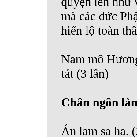
quyện lên như 
mà các đức Phậ
hiển lộ toàn thâ
Nam mô Hương
tát (3 lần)
Chân ngôn làm
Án lam sa ha. (