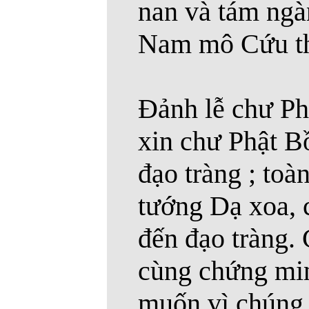
nan và tám ngàn
Nam mô Cứu tho
Ðảnh lễ chư Phậ
xin chư Phật Bồ
đạo tràng ; toà
tướng Dạ xoa, 
đến đạo tràng.
cùng chứng mi
muốn vì chúng