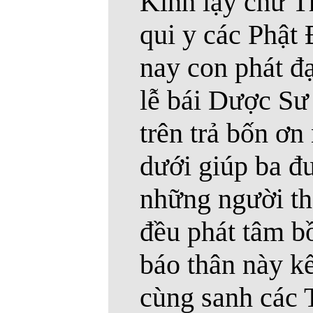
Kính lạy chư T
qui y các Phật 
nay con phát đ
lễ bái Dược Sư
trên trả bốn ơn
dưới giúp ba đ
những người th
đều phát tâm b
báo thân này kế
cùng sanh các 