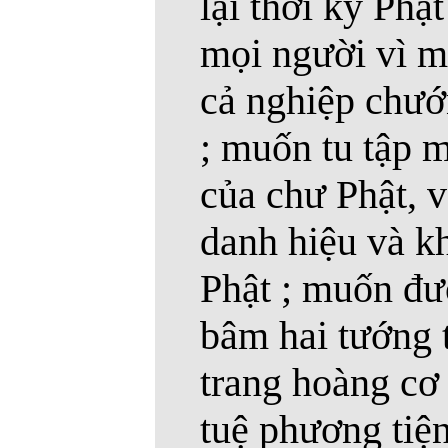
lại thời kỳ Phậ
mọi người vì mu
cả nghiệp chướ
; muốn tu tập 
của chư Phật, v
danh hiệu và k
Phật ; muốn đư
bâm hai tướng 
trang hoàng cơ 
tuệ phương tiệ