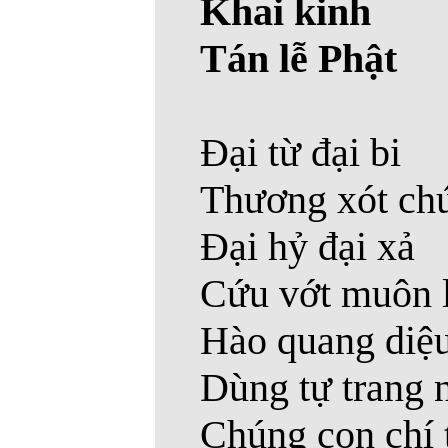
Khai kinh
Tán lễ Phật
Ðại từ đại bi
Thương xót ch
Ðại hỷ đại xả
Cứu vớt muôn l
Hào quang diệ
Dùng tự trang 
Chúng con chí 