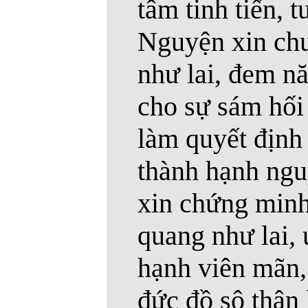
tâm tinh tiến, 
Nguyện xin chư
như lai, đem n
cho sự sám hối
làm quyết định
thành hạnh ngu
xin chứng min
quang như lai, 
hạnh viên mãn,
đức đồ sộ thân 