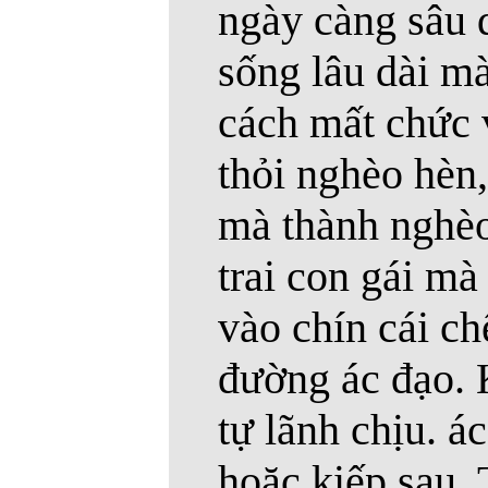
ngày càng sâu 
sống lâu dài mà
cách mất chức 
thỏi nghèo hèn,
mà thành nghèo
trai con gái mà
vào chín cái ch
đường ác đạo. K
tự lãnh chịu. á
hoặc kiếp sau.