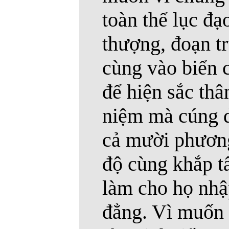
toàn thể lục đạ
thượng, đoạn t
cùng vào biển 
để hiện sắc thâ
niệm mà cúng 
cả mười phương
độ cùng khắp tấ
làm cho họ nhập
đẳng. Vì muốn 