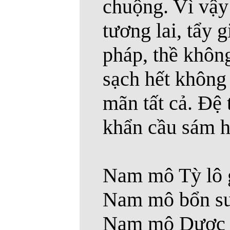
chuộng. Vì vậy
tương lai, tẩy g
pháp, thề không
sạch hết không
mãn tất cả. Ðệ 
khẩn cầu sám h
Nam mô Tỳ lô g
Nam mô bổn sư 
Nam mô Dược sư