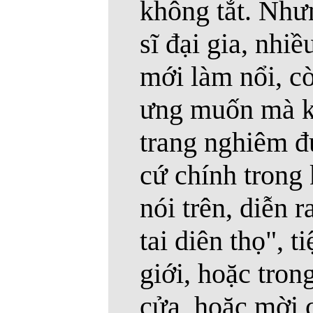
không tắt. Nhưn
sĩ đại gia, nhi
mới làm nổi, c
ưng muốn mà k
trang nghiêm đ
cứ chính trong
nói trên, diễn 
tai diên thọ", 
giới, hoặc tron
cửa, hoặc mời c