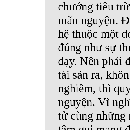
chướng tiêu trừ
mãn nguyện. Ði
hệ thuộc một đờ
đúng như sự th
dạy. Nên phải 
tài sản ra, khôn
nghiêm, thì quy
nguyện. Vì nghĩ
tử cùng những n
tâm qui mạng đ