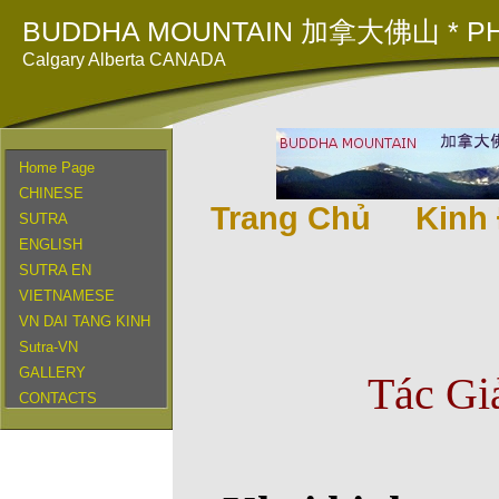
BUDDHA MOUNTAIN 加拿大佛山 * PH
Calgary Alberta CANADA
Home Page
CHINESE
Trang Chủ
Kinh 
SUTRA
ENGLISH
SUTRA EN
VIETNAMESE
VN DAI TANG KINH
Sutra-VN
GALLERY
Tác Gi
CONTACTS