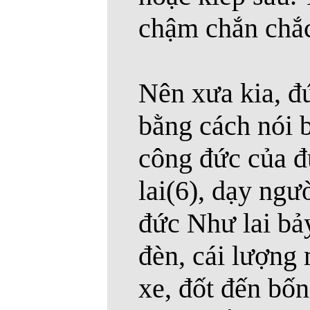
chậm chắn chắc
Nên xưa kia, đứ
bằng cách nói 
công đức của đ
lai(6), dạy ngư
đức Như lai bảy
đèn, cái lượng
xe, đốt đến bố