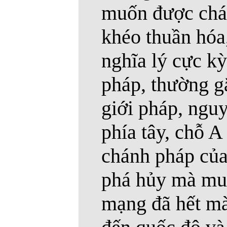
muốn được chánh
khéo thuần hóa,
nghĩa lý cực kỳ
pháp, thường gặ
giới pháp, nguy
phía tây, chỗ A
chánh pháp của 
phá hủy mà muố
mạng đã hết m