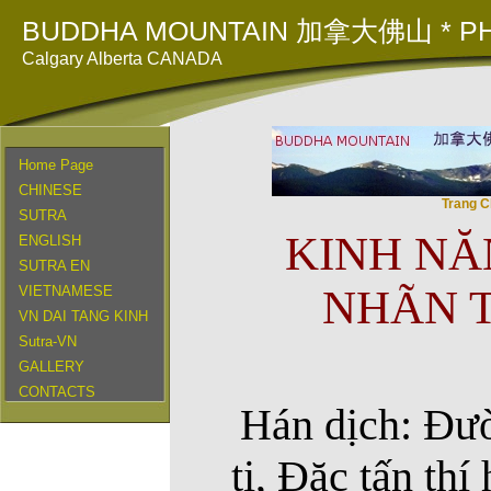
BUDDHA MOUNTAIN 加拿大佛山 * PH
Calgary Alberta CANADA
Home Page
CHINESE
Trang C
SUTRA
KINH NĂ
ENGLISH
SUTRA EN
NHÃN T
VIETNAMESE
VN DAI TANG KINH
Sutra-VN
GALLERY
CONTACTS
Hán dịch: Đư
ti, Đặc tấn th