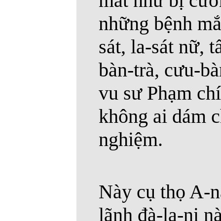
mắt như bị cườ
những bệnh mắt 
sát, la-sát nữ, 
bàn-trà, cưu-bàn
vu sư Phạm chí 
không ai dám ch
nghiệm.
Này cụ thọ A-n
lãnh đà-la-ni 