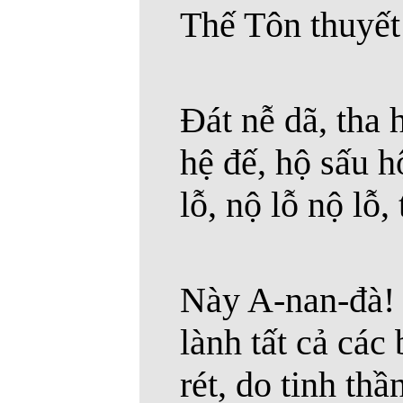
Thế Tôn thuyết
Đát nễ dã, tha hí
hệ đế, hộ sấu h
lỗ, nộ lỗ nộ lỗ,
Này A-nan-đà! 
lành tất cả các
rét, do tinh thầ