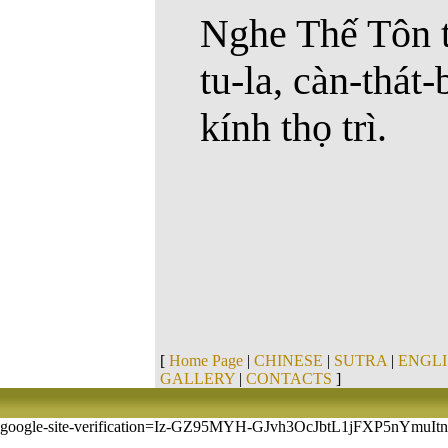
Nghe Thế Tôn th
tu-la, càn-thát
kính thọ trì.
[
Home Page
|
CHINESE
|
SUTRA
|
ENGLI
GALLERY
|
CONTACTS
]
google-site-verification=Iz-GZ95MYH-GJvh3OcJbtL1jFXP5nYmuI