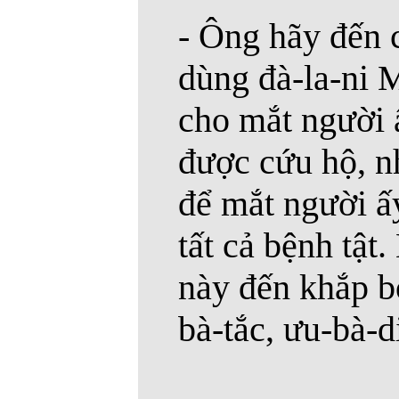
- Ông hãy đến 
dùng đà-la-ni 
cho mắt người 
được cứu hộ, nh
để mắt người ấ
tất cả bệnh tật.
này đến khắp bố
bà-tắc, ưu-bà-d