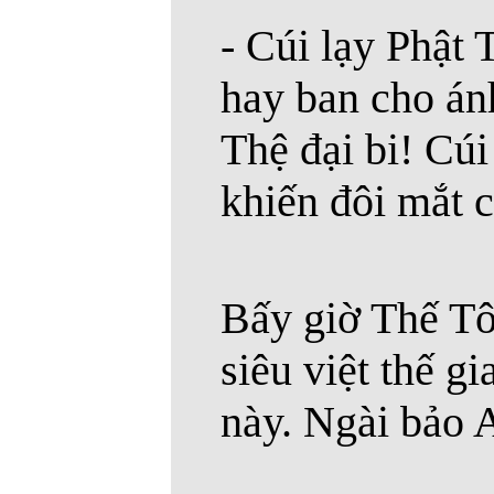
- Cúi lạy Phật 
hay ban cho án
Thệ đại bi! Cúi
khiến đôi mắt 
Bấy giờ Thế Tô
siêu việt thế g
này. Ngài bảo 