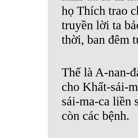
họ Thích trao 
truyền lời ta b
thời, ban đêm t
Thế là A-nan-đà
cho Khất-sái-m
sái-ma-ca liền s
còn các bệnh.