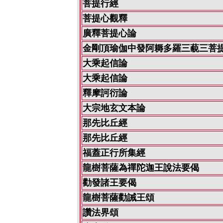
菩提行經
菩提心觀釋
廣釋菩提心論
金剛頂瑜伽中發阿耨多羅三藐三菩
大乘起信論
大乘起信論
釋摩訶衍論
大宗地玄文本論
那先比丘經
那先比丘經
福蓋正行所集經
龍樹菩薩為禪陀迦王說法要偈
勸發諸王要偈
龍樹菩薩勸誡王頌
讚法界頌