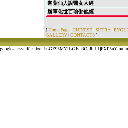
迦葉仙人說醫女人經
勝軍化世百瑜伽他經
[
Home Page
|
CHINESE
|
SUTRA
|
ENGLI
GALLERY
|
CONTACTS
]
google-site-verification=Iz-GZ95MYH-GJvh3OcJbtL1jFXP5nYmuI