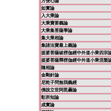
方便心論
如實論
入大乘論
大乘寶要義論
大乘集菩薩學論
集大乘相論
集諸法寶最上義論
提婆菩薩破楞伽經中外道小乘四宗
提婆菩薩釋楞伽經中外道小乘涅槃
隨相論
金剛針論
尼乾子問無我義經
佛說立世阿毘曇論
彰所知論
成實論