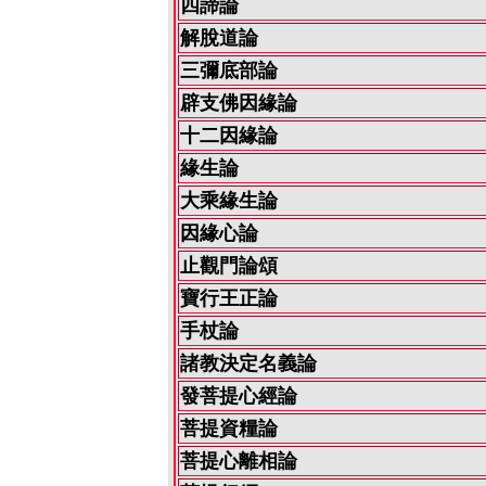
四諦論
解脫道論
三彌底部論
辟支佛因緣論
十二因緣論
緣生論
大乘緣生論
因緣心論
止觀門論頌
寶行王正論
手杖論
諸教決定名義論
發菩提心經論
菩提資糧論
菩提心離相論