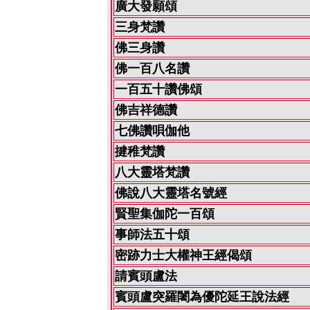
廣大發願頌
三身梵讚
佛三身讚
佛一百八名讚
一百五十讚佛頌
佛吉祥德讚
七佛讚唄伽他
揵稚梵讚
八大靈塔梵讚
佛說八大靈塔名號經
賢聖集伽陀一百頌
事師法五十頌
密跡力士大權神王經偈頌
請賓頭盧法
賓頭盧突羅闍為優陀延王說法經