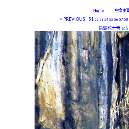
中文主
Home
< PREVIOUS
51
52
53
54
55
56
57
58
馬頭觀士音
MÃ 