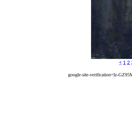
<
1
2
google-site-verification=Iz-