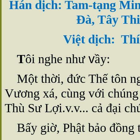
Hán dịch:
Tam-tạng Min
Ðà, Tây Th
Việt dịch:
Thí
v
T
ôi nghe như
ầy:
Một thời, đức Thế tôn n
Vương xá, cùng với chúng 
Thù Sư Lợi.v.v... cả đại c
Bấy giờ, Phật bảo đồng 