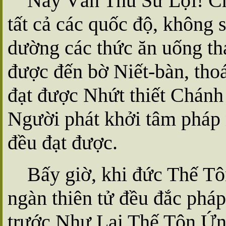
Này Văn Thù Sư Lợi! Ch
tất cả các quốc độ, không 
dường các thức ăn uống than
được đến bờ Niết-bàn, tho
đạt được Nhứt thiết Chánh 
Người phát khởi tâm pháp 
đều đạt được.
Bấy giờ, khi đức Thế Tô
ngàn thiên tử đều đắc pháp
trước Như Lai Thế Tôn Ứn