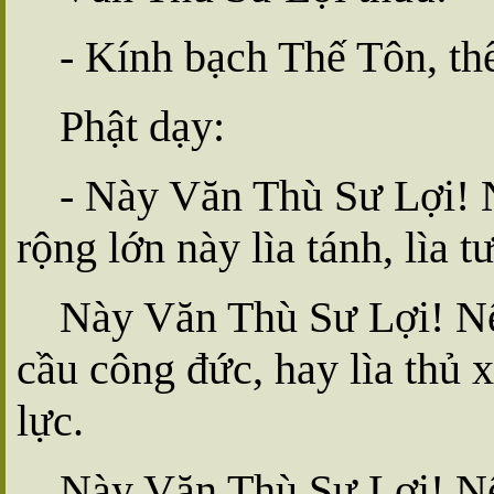
- Kính bạch Thế Tôn, th
Phật dạy:
- Này Văn Thù Sư Lợi! N
rộng lớn này lìa tánh, lìa t
Này Văn Thù Sư Lợi! Nếu
cầu công đức, hay lìa thủ x
lực.
Này Văn Thù Sư Lợi! Nếu