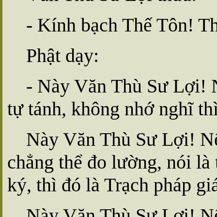
- Kính bạch Thế Tôn! Th
Phật dạy:
- Này Văn Thù Sư Lợi! N
tự tánh, không nhớ nghĩ th
Này Văn Thù Sư Lợi! Nếu
chẳng thể đo lường, nói là 
ký, thì đó là Trạch pháp gi
Này Văn Thù Sư Lợi! Nếu