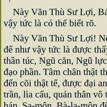
Này Văn Thù Sư Lợi, Bá
vậy tức là có thể biết rõ.
Này Văn Thù Sư Lợi! Nế
đế như vậy tức là được th
thần túc, Ngũ căn, Ngũ lực
đạo phần. Tâm chân thật th
đến cõi thật tế, được đại a
trần, lìa cấu, quán thân vô
hán, Sa-môn, Bà-la-môn đến