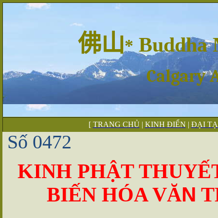
佛山
Buddha 
*
Calgary 
[
TRANG CHỦ
|
KINH ĐIỂN
|
ĐẠI T
Số 0472
KINH PHẬT THUYẾT
N
BIẾN HÓA V
Ă
T