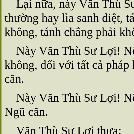
Lại nữa, này Văn Thù Sư
thường hay lìa sanh diệt, t
không, tánh chẳng phải khô
Này Văn Thù Sư Lợi! Nế
không, đối với tất cả pháp
căn.
Này Văn Thù Sư Lợi! Nên
Ngũ căn.
Văn Thù Sư Lợi thưa: