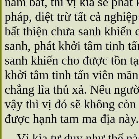
nắm bắt, thì vị kia sẽ phát
pháp, diệt trừ tất cả nghiệp
bất thiện chưa sanh khiến 
sanh, phát khởi tâm tinh t
sanh khiến cho được tồn tạ
khởi tâm tinh tấn viên mãn 
chẳng lìa thủ xả. Nếu ngư
vậy thì vị đó sẽ không còn 
được hạnh tam ma địa này.
Vị kia tư duy như thế n