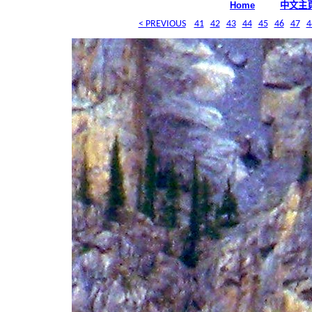
中文主
Home
< PREVIOUS
41
42
43
44
45
46
47
4