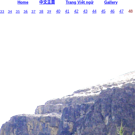
中文主頁
Home
Trang Việt ngữ
Gallery
40
41
42
43
44
45
46
47
48
33
34
35
36
37
38
39