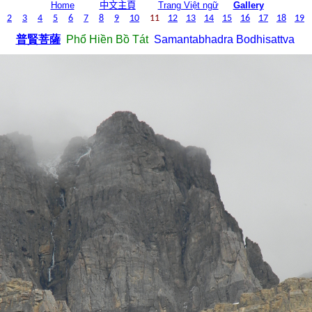
中文主頁
Home
Trang Việt ngữ
Gallery
2
3
4
5
6
7
8
9
10
11
12
13
14
15
16
17
18
19
普賢菩薩
Phổ Hiền Bồ Tát
Samantabhadra Bodhisattva