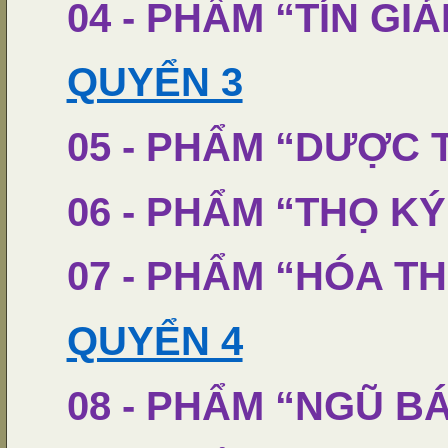
04 - PHẨM “TÍN GIẢ
QUYỂN 3
05 - PHẨM “DƯỢC 
06 - PHẨM “THỌ KÝ
07 - PHẨM “HÓA T
QUYỂN 4
08 - PHẨM “NGŨ B