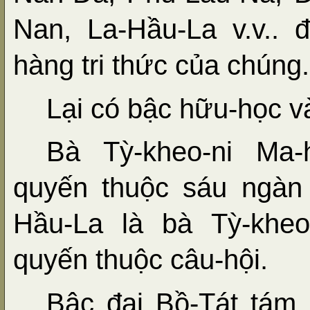
Nan, La-Hầu-La v.v.. 
hàng tri thức của chúng.
Lại có bậc hữu-học v
Bà Tỳ-kheo-ni Ma-
quyến thuộc sáu ngàn
Hầu-La là bà Tỳ-kheo
quyến thuộc câu-hội.
Bậc đại Bồ-Tát tám