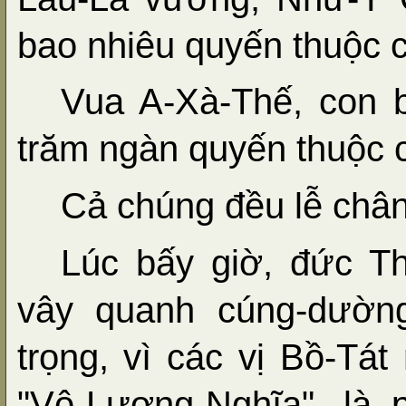
bao nhiêu quyến thuộc c
Vua A-Xà-Thế, con b
trăm ngàn quyến thuộc c
Cả chúng đều lễ chân 
Lúc bấy giờ, đức T
vây quanh cúng-dường
trọng, vì các vị Bồ-Tát
"Vô-Lượng-Nghĩa", là