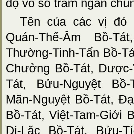
độ vô số trăm ngàn chú
Tên của các vị đó 
Quán-Thế-Âm Bồ-Tát,
Thường-Tinh-Tấn Bồ-Tá
Chưởng Bồ-Tát, Dược-
Tát, Bửu-Nguyệt Bồ-T
Mãn-Nguyệt Bồ-Tát, Đạ
Bồ-Tát, Việt-Tam-Giới 
Di-Lặc Bồ-Tát, Bửu-T