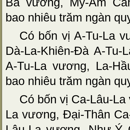
Bà vương, Mỹ-Âm Càn
bao nhiêu trăm ngàn quy
Có bốn vị A-Tu-La v
Dà-La-Khiên-Đà A-Tu-
A-Tu-La vương, La-Hầ
bao nhiêu trăm ngàn quy
Có bốn vị Ca-Lâu-La
La vương, Đại-Thân Ca
Lâu-La vương, Như-Ý 