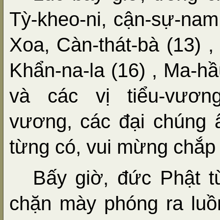
Tỳ-kheo-ni, cận-sự-nam
Xoa, Càn-thát-bà (13) , A
Khẩn-na-la (16) , Ma-hầ
và các vị tiểu-vương
vương, các đại chúng 
từng có, vui mừng chắp 
Bấy giờ, đức Phật t
chặn mày phóng ra luồ