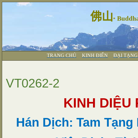
佛山
Buddha
*
Cal
TRANG CHỦ
*--
KINH ĐIỂN
*--
ĐẠI TẠN
VT0262-2
KINH DIỆU
Hán Dịch: Tam Tạng