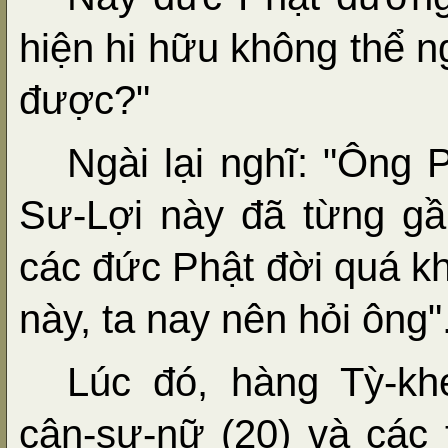
hiện hi hữu không thể ng
được?"
Ngài lại nghĩ: "Ông
Sư-Lợi này đã từng g
các đức Phật đời quá k
này, ta nay nên hỏi ông"
Lúc đó, hàng Tỳ-khe
cận-sự-nữ (20) và các tr