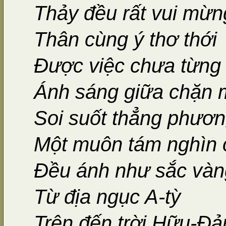
Thảy đều rất vui mừn
Thân cùng ý thơ thới
Được việc chưa từng 
Ánh sáng giữa chặn 
Soi suốt thẳng phươ
Một muôn tám nghìn 
Đều ánh như sắc vàn
Từ địa ngục A-tỳ
Trên đến trời Hữu-Đả