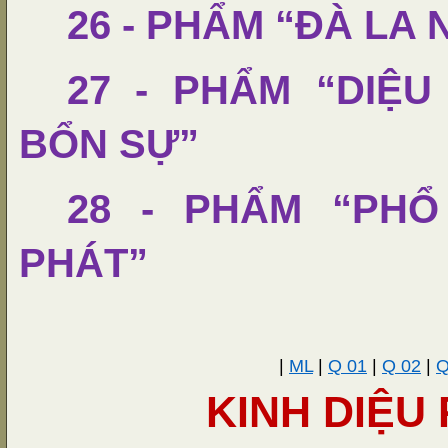
26 - PHẨM “ĐÀ LA N
27 - PHẨM “DIỆ
BỔN SỰ”
28 - PHẨM “PHỔ
PHÁT”
|
ML
|
Q 01
|
Q 02
|
Q
KINH DIỆU