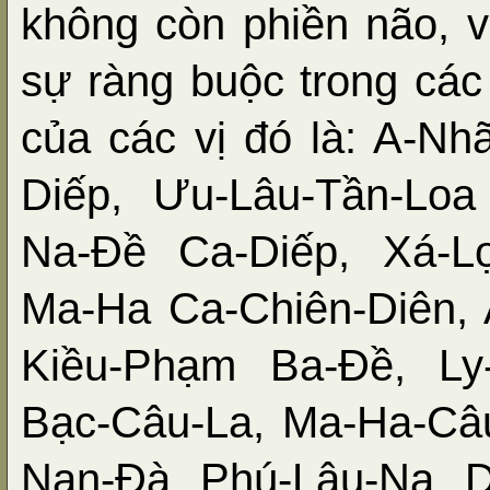
không còn phiền não, v
sự ràng buộc trong các 
của các vị đó là: A-N
Diếp, Ưu-Lâu-Tần-Loa
Na-Đề Ca-Diếp, Xá-Lợ
Ma-Ha Ca-Chiên-Diên, 
Kiều-Phạm Ba-Đề, Ly-
Bạc-Câu-La, Ma-Ha-Câ
Nan-Đà, Phú-Lâu-Na, D