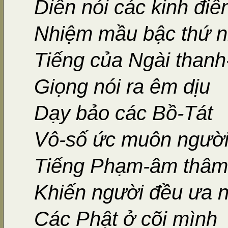
Diễn nói các kinh điể
Nhiệm mầu bậc thứ n
Tiếng của Ngài thanh-
Giọng nói ra êm dịu
Dạy bảo các Bồ-Tát
Vô-số ức muôn ngườ
Tiếng Phạm-âm thâm
Khiến người đều ưa 
Các Phật ở cõi mình